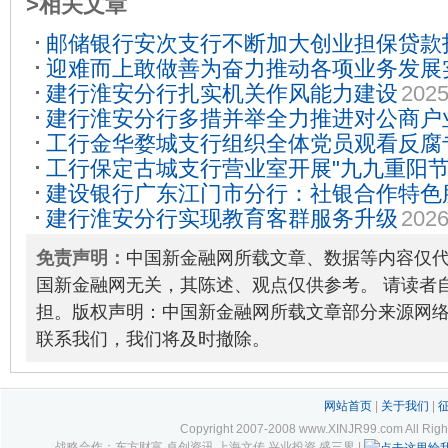
>相关文章
邮储银行安次支行不断加大创业担保贷款
迎难而上敢做善为奋力推动各项业务发展
09
建行淮安分行扎实机关作风能力建设
2025
11-27
建行淮安分行多措并举全力推进对公商户
工行金华婺城支行组织全体党员观看反腐
工行保定古城支行营业室开展"九九重阳节
线
2026-01-20
建设银行广东江门市分行：社银合作特色
节主题活动
2024-10-14
建行淮安分行实现教育客群服务升级
2026
务圈
2025-09-30
免责声明：
中国新金融网所载文章、数据等内容仅
国新金融网无关，其陈述、观点仅供参考。 请读者
担。版权声明：中国新金融网所载文章部分来源网
联系我们，我们将及时撤除。
网站首页
|
关于我们
|
Copyright 2007-2008 www.XINJR99.com
战略合作：东方财富 卓创资讯 上海文传 兴业投资 盛三界 |