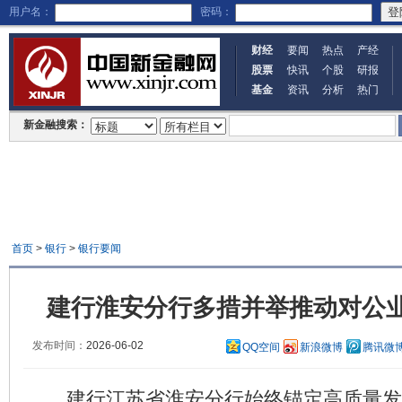
用户名：
密码：
财经
要闻
热点
产经
股票
快讯
个股
研报
基金
资讯
分析
热门
新金融搜索：
首页
>
银行
>
银行要闻
建行淮安分行多措并举推动对公
发布时间：
2026-06-02
QQ空间
新浪微博
腾讯微
建行江苏省淮安分行始终锚定高质量发