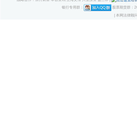
银行专用群：
股票期货群：261
| 本网法律