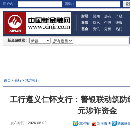
用户名：
密码：
财经
要闻
热点
产经
股票
快讯
个股
研报
基金
资讯
分析
热门
新金融搜索：
首页
>
银行
>
地方银行
工行遵义仁怀支行：警银联动筑防线
元涉诈资金
发布时间：
2026-06-02
QQ空间
新浪微博
腾讯微