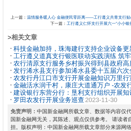
上一篇：
温情服务暖人心 金融便民零距离——工行遵义共青支行
下一篇：
工行遵义仁怀支行开展六一“小小银
>相关文章
科技金融加持，珠海建行支持企业设备更
工行遵义道真支行银医联动实践演练 筑
农行清原支行服务乡村振兴得到县政府高
2026-05-13
发行浠水县支行参加浠水县委十五届六次
农发行丹江口市支行开展金融知识万里行
济工作会议
2022-12-29
金融活水润千村，康庄大道通万户 -农发
26
建设银行东营分行：垦利支行组织开展知
村路网建设贷款
2025-09-30
罗田农发行开展业务巡查
2023-11-30
2024-05-22
免责声明：
中国新金融网所载文章、数据等内容仅
国新金融网无关，其陈述、观点仅供参考。 请读者
担。版权声明：中国新金融网所载文章部分来源网