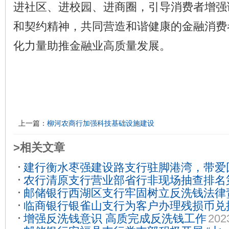
进社区、进校园、进商圈，引导消费者增强
和契约精神，共同营造和谐健康的金融消费
化力量助推金融业高质量发展。
上一篇：
柳河农商行加强科技基础设施建设
>相关文章
建行衡水枣强建设路支行驻脚港湾，带爱
农行清原支行营业部省行非现场抽查排名
邮储银行西湖区支行牢固树立反洗钱法律
临商银行银雀山支行为客户办理残损币兑
务培训
2023-09-06
增强反洗钱意识 高质完成反洗钱工作
202
2022-03-24