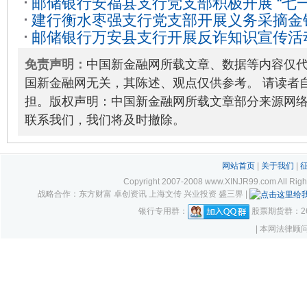
邮储银行安福县支行党支部积极开展 “七
建行衡水枣强支行党支部开展义务采摘金
2022-07-05
邮储银行万安县支行开展反诈知识宣传活
2023-06-26
免责声明：
中国新金融网所载文章、数据等内容仅
国新金融网无关，其陈述、观点仅供参考。 请读者
担。版权声明：中国新金融网所载文章部分来源网
联系我们，我们将及时撤除。
网站首页
|
关于我们
|
Copyright 2007-2008 www.XINJR99.com
战略合作：东方财富 卓创资讯 上海文传 兴业投资 盛三界 |
银行专用群：
股票期货群：261
| 本网法律