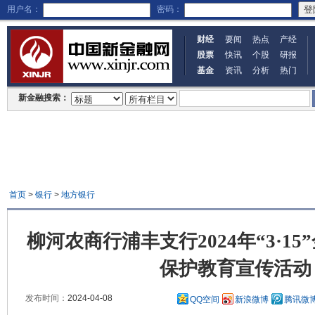
用户名：
密码：
财经
要闻
热点
产经
股票
快讯
个股
研报
基金
资讯
分析
热门
新金融搜索：
首页
>
银行
>
地方银行
柳河农商行浦丰支行2024年“3·1
保护教育宣传活动
发布时间：
2024-04-08
QQ空间
新浪微博
腾讯微