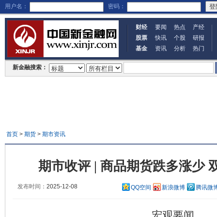
用户名：
密码：
财经
要闻
热点
产经
股票
快讯
个股
研报
基金
资讯
分析
热门
新金融搜索：
首页
>
期货
>
期市资讯
期市收评 | 商品期货跌多涨少
发布时间：
2025-12-08
QQ空间
新浪微博
腾讯微
宏观要闻