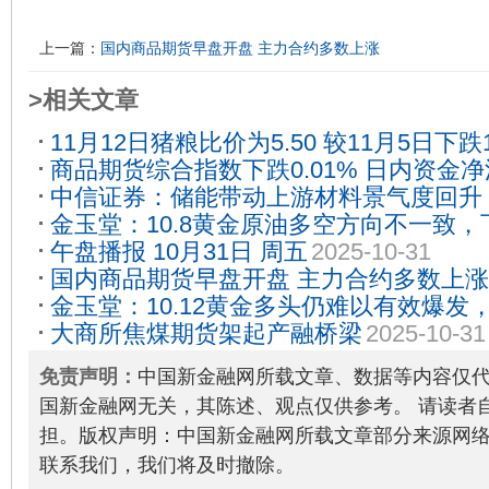
上一篇：
国内商品期货早盘开盘 主力合约多数上涨
>相关文章
11月12日猪粮比价为5.50 较11月5日下跌1
商品期货综合指数下跌0.01% 日内资金净流
中信证券：储能带动上游材料景气度回升
2025-10-30
金玉堂：10.8黄金原油多空方向不一致
价格回暖
2025-11-10
午盘播报 10月31日 周五
2025-10-31
何？
2022-10-08
国内商品期货早盘开盘 主力合约多数上涨
金玉堂：10.12黄金多头仍难以有效爆发
大商所焦煤期货架起产融桥梁
2025-10-31
力
2022-10-12
免责声明：
中国新金融网所载文章、数据等内容仅
国新金融网无关，其陈述、观点仅供参考。 请读者
担。版权声明：中国新金融网所载文章部分来源网
联系我们，我们将及时撤除。