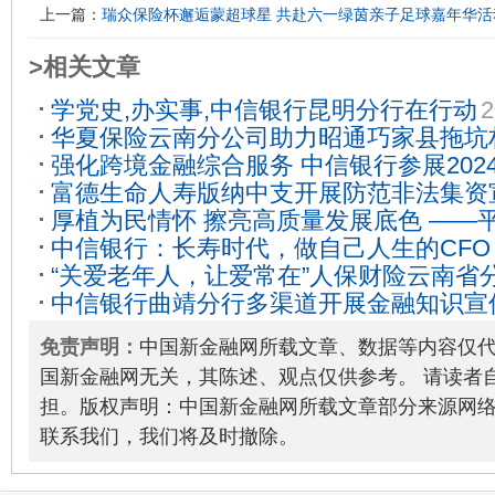
上一篇：
瑞众保险杯邂逅蒙超球星 共赴六一绿茵亲子足球嘉年华活
>相关文章
学党史,办实事,中信银行昆明分行在行动
2
华夏保险云南分公司助力昭通巧家县拖坑
强化跨境金融综合服务 中信银行参展202
09-14
富德生命人寿版纳中支开展防范非法集资
易交易会
2024-09-18
厚植为民情怀 擦亮高质量发展底色 ——
18
中信银行：长寿时代，做自己人生的CFO
深耕云岭三十载侧记
2023-10-08
“关爱老年人，让爱常在”人保财险云南省
中信银行曲靖分行多渠道开展金融知识宣
开展金融防诈知识宣传培训
2021-12-29
免责声明：
中国新金融网所载文章、数据等内容仅
国新金融网无关，其陈述、观点仅供参考。 请读者
担。版权声明：中国新金融网所载文章部分来源网
联系我们，我们将及时撤除。