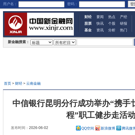
用户名：
密码：
财经
要闻
热点
产经
股票
快讯
个股
研报
基金
资讯
分析
热门
新金融搜索：
首页
>
财经
>
云南金融
中信银行昆明分行成功举办“携手
程”职工健步走活
发布时间：
2026-06-02
QQ空间
新浪微博
腾讯微