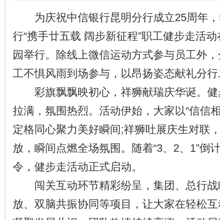
为庆祝中信银行昆明分行成立25周年，5
行“携手廿五载 阔步新征程”职工健步走活
园举行。除线上微信运动方式参与员工外，分
工不惧风雨到场参与，以昂扬姿态献礼分行
彩旗飘飘映初心，祥狮献瑞庆华诞。健
拉满，氛围热烈。活动伊始，大家以“信信相
定格同心聚力美好瞬间;祥狮吐展庆生对联
放，瞬间点燃全场氛围。随着“3、2、1”倒
令，健步走活动正式启动。
闯关互动环节精彩纷呈，集团、总行战
放、双脑共振协同等项目，让大家在轻松互