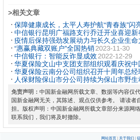
>相关文章
保障健康成长，太平人寿护航“青春族”闪
中信银行昆明广福路支行乔迁开业喜迎新
疫情后保持强劲发展动力与长久企业生命力
“惠赢典藏双账户”全国热销
2023-11-30
度最具投资价值保险公司”
2020-12-09
中信银行：智能反诈显成效
2022-12-29
华夏保险文山中支团支部组织观看庆祝中
华夏保险云南分公司组织召开十周年总经
成立100周年大会
2022-05-10
人保财险保山市分公司持续为保山市野生
12-06
保险项目 保驾护航
2021-12-30
免责声明：
中国新金融网所载文章、数据等内容仅
国新金融网无关，其陈述、观点仅供参考。 请读者
担。版权声明：中国新金融网所载文章部分来源网
联系我们，我们将及时撤除。
网站首页
|
关于我们
|