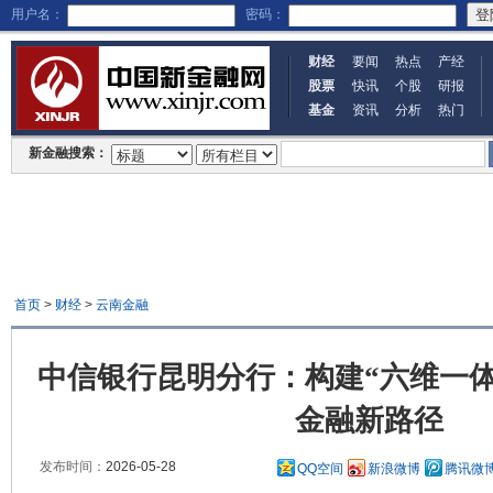
用户名：
密码：
财经
要闻
热点
产经
股票
快讯
个股
研报
基金
资讯
分析
热门
新金融搜索：
首页
>
财经
>
云南金融
中信银行昆明分行：构建“六维一体
金融新路径
发布时间：
2026-05-28
QQ空间
新浪微博
腾讯微