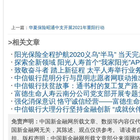
上一篇：
华夏保险昭通中支开展2021年重阳行动
>相关文章
阳光保险全程护航2020义乌“半马” 当天
探索全新领域 阳光人寿首个“我家阳光”A
17
致敬奋斗者 踏上新征程 太平人寿举行业务
羊城
2021-06-01
中信银行昆明分行与昆明志愿者网联动推
业务启动会
2020-11-13
中信银行扶贫故事：通书村的复工复产路
者卡”
2021-08-04
富德生命人寿云南分公司党支部开展专题
强化消保意识 恪守诚信经营——富德生
03-26
中信银行大理分行坚持金融创新 “成就伙伴
展诚信教育直播宣讲活动
2020-09-30
免责声明：
中国新金融网所载文章、数据等内容仅
国新金融网无关，其陈述、观点仅供参考。 请读者
担。版权声明：中国新金融网所载文章部分来源网