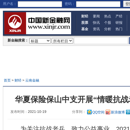
用户名：
密码：
财经
要闻
热点
产经
股票
快讯
个股
研报
基金
资讯
分析
热门
新金融搜索：
首页
>
财经
>
云南金融
华夏保险保山中支开展“情暖抗战
发布时间：
2021-10-19
分享到：
QQ空间
新浪微博
为关注抗战老兵，致力公益事业，2021年