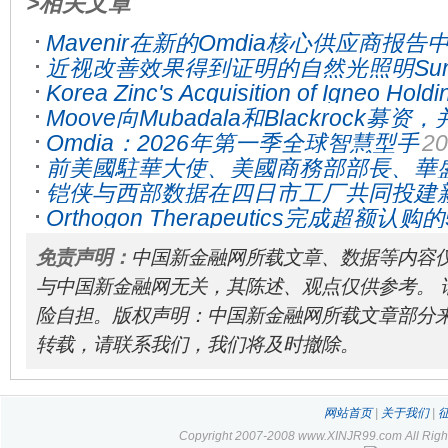
>相关文章
Mavenir在新的Omdia核心供应商报
近视改善效果得到证明的自然光照明SunL
位
2024-07-24
Korea Zinc's Acquisition of Igneo Hold
果树
2022-08-30
Moove向Mubadala和Blackrock
Controversy Over 100x Seller Profits
2
Omdia：2026年第一季全球智慧型手
20
7600万美元以进一步推动全球扩张
2023
前美國駐華大使、美國商務部部長、華
铠侠与西部数据在四日市工厂共同投建
閣下加入德匯
2023-11-21
Orthogon Therapeutics完成超额
2022-04-18
推进BK多瘤病毒的首款口服治疗药物
20
免责声明：
中国新金融网所载文章、数据等内容
与中国新金融网无关，其陈述、观点仅供参考。 
险自担。版权声明：中国新金融网所载文章部分
转载，请联系我们，我们将及时撤除。
网站首页
|
关于我们
|
Copyright 2007-2008 www.XINJR99.com