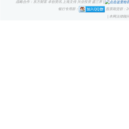
战略合作：东方财富 卓创资讯 上海文传 兴业投资 盛三界 |
银行专用群：
股票期货群：261
| 本网法律