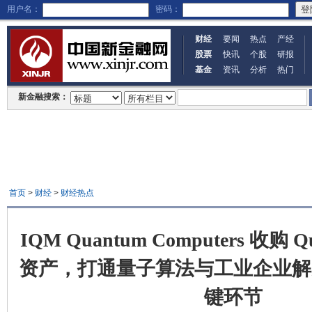
用户名：
密码：
财经
要闻
热点
产经
股票
快讯
个股
研报
基金
资讯
分析
热门
新金融搜索：
首页
>
财经
>
财经热点
IQM Quantum Computers 收购 Qu
资产，打通量子算法与工业企业解
键环节