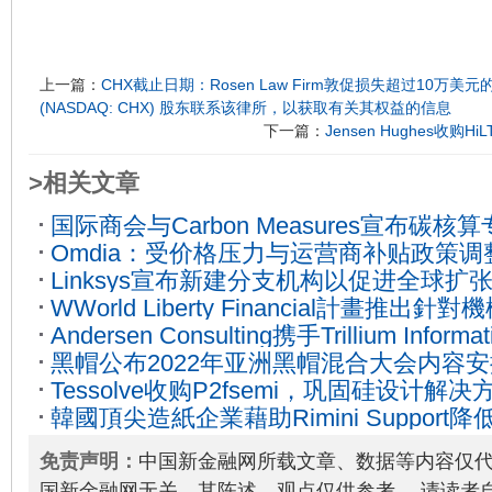
上一篇：
CHX截止日期：Rosen Law Firm敦促损失超过10万美元的Cham
(NASDAQ: CHX) 股东联系该律所，以获取有关其权益的信息
下一篇：
Jensen Hughes收
>相关文章
国际商会与Carbon Measures宣布碳
Omdia：受价格压力与运营商补贴政策调整
家名单
2026-01-20
Linksys宣布新建分支机构以促进全球扩
一季度美国智能手机市场下滑3%
2026-06
WWorld Liberty Financial計畫推出
Andersen Consulting携手Trillium Informati
USD1
2025-03-26
黑帽公布2022年亚洲黑帽混合大会内容安
Systems升级网络安全服务
2026-03-20
Tessolve收购P2fsemi，巩固硅设计
韓國頂尖造紙企業藉助Rimini Support降低
高在物理设计方面的专长
2022-10-31
Oracle Database維護成本，騰出資金
免责声明：
中国新金融网所载文章、数据等内容仅
的創新和成長 拉斯維加斯--(美國商業資訊)
国新金融网无关，其陈述、观点仅供参考。 请读者