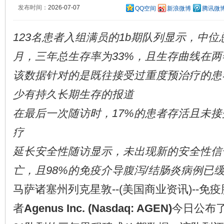
发布时间：
2026-07-07
QQ空间
新浪微博
腾讯微
123名患者入组满员的1b期队列显示，中位总
月，三年总生存率为33%，且生存曲线在
该数据针对的是既往接受过重度预治疗的患
少有持久长期生存的报道
在最后一次随访时，17%的患者存活且未
疗
延长安全性随访显示，未出现新的安全性信
亡，且98%的免疫介导腹泻/结肠炎病例已
马萨诸塞州列克星敦--(美国商业资讯)--
者
Agenus
Inc. (Nasdaq: AGEN)
今日公布了