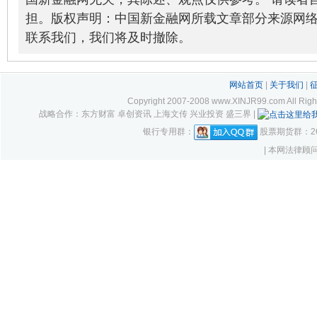
02-28
担。版权声明：中国新金融网所载文章部分来源网
联系我们，我们将及时撤除。
网站首页
|
关于我们
|
Copyright 2007-2008 www.XINJR99.com
战略合作：东方财富 卓创资讯 上海文传 兴业投资 盛三界 |
银行专用群：
股票期货群：261
| 本网法律