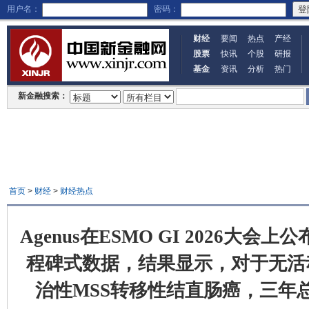
用户名：
密码：
财经
要闻
热点
产经
股票
快讯
个股
研报
基金
资讯
分析
热门
新金融搜索：
首页
>
财经
>
财经热点
Agenus在ESMO GI 2026大会上
程碑式数据，结果显示，对于无活
治性MSS转移性结直肠癌，三年总