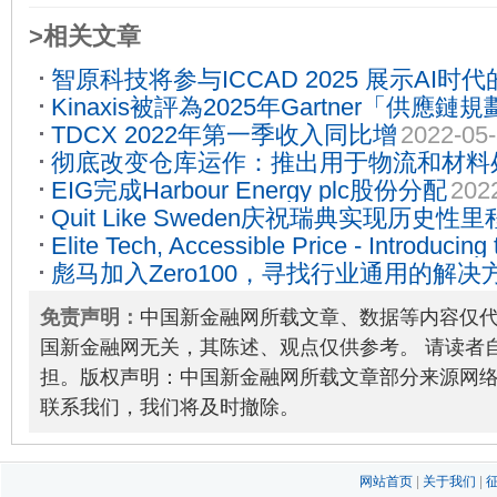
>相关文章
智原科技将参与ICCAD 2025 展示AI时
Kinaxis被評為2025年Gartner「供
13
TDCX 2022年第一季收入同比增
2022-05
限」領導者，連續第11次獲此殊榮
2025-0
彻底改变仓库运作：推出用于物流和材料处理
EIG完成Harbour Energy plc股份分配
202
器人
2024-10-25
Quit Like Sweden庆祝瑞典实现历史性
Elite Tech, Accessible Price - Introducing
彪马加入Zero100，寻找行业通用的解
Series Mouse and Keyboard for PC Gam
的碳排放
2023-02-14
免责声明：
中国新金融网所载文章、数据等内容仅
国新金融网无关，其陈述、观点仅供参考。 请读者
担。版权声明：中国新金融网所载文章部分来源网
联系我们，我们将及时撤除。
网站首页
|
关于我们
|