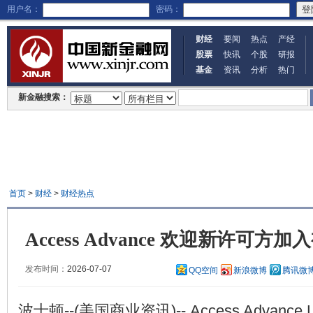
用户名：
密码：
财经
要闻
热点
产经
股票
快讯
个股
研报
基金
资讯
分析
热门
新金融搜索：
首页
>
财经
>
财经热点
Access Advance 欢迎新许可
发布时间：
2026-07-07
QQ空间
新浪微博
腾讯微
波士顿--(美国商业资讯)-- Access Advance