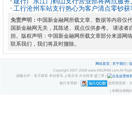
建行广东江门鹤山支行营业部将网点服务
动
2022-12-30
工行沧州车站支行热心为客户清点零钞获
化结合
2023-02-04
01
免责声明：
中国新金融网所载文章、数据等内容仅
国新金融网无关，其陈述、观点仅供参考。 请读者
担。版权声明：中国新金融网所载文章部分来源网
联系我们，我们将及时撤除。
网站首页
|
关于我们
|
Copyright 2007-2008 www.XINJR99.com
战略合作：东方财富 卓创资讯 上海文传 兴业投资 盛三界 |
银行专用群：
股票期货群：261
| 本网法律