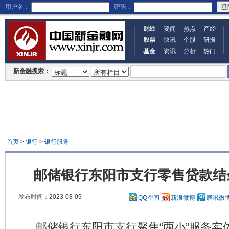
用户名：
密码：
财经
要闻
热点
产经
股票
快讯
个股
研报
基金
资讯
分析
热门
新金融搜索：
首页
>
银行
>
银行服务
邮储银行东阳市支行零售贷款结
发布时间：
2023-08-09
QQ空间
新浪微博
腾讯微
邮储银行东阳市支行聚焦“两小”服务实体