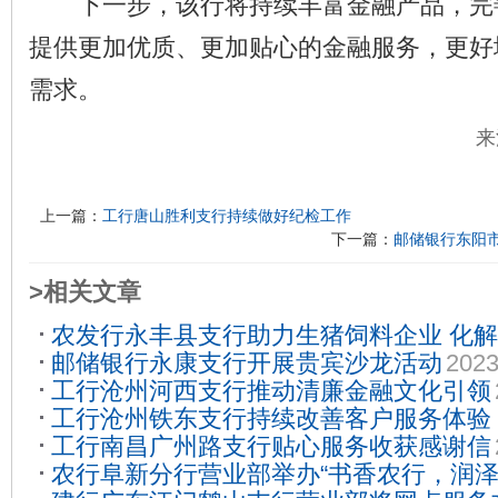
下一步，该行将持续丰富金融产品，完
提供更加优质、更加贴心的金融服务，更好
需求。
来
上一篇：
工行唐山胜利支行持续做好纪检工作
下一篇：
邮储银行东阳
>相关文章
农发行永丰县支行助力生猪饲料企业 化
邮储银行永康支行开展贵宾沙龙活动
2023
01
工行沧州河西支行推动清廉金融文化引领
工行沧州铁东支行持续改善客户服务体验
工行南昌广州路支行贴心服务收获感谢信
2022-07-12
农行阜新分行营业部举办“书香农行，润泽