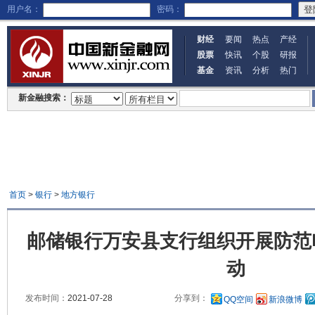
用户名：
密码：
财经
要闻
热点
产经
股票
快讯
个股
研报
基金
资讯
分析
热门
新金融搜索：
首页
>
银行
>
地方银行
邮储银行万安县支行组织开展防范
动
发布时间：
2021-07-28
分享到：
QQ空间
新浪微博