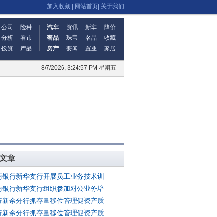
加入收藏
|
网站首页
|
关于我们
公司
险种
汽车
资讯
新车
降价
分析
看市
奢品
珠宝
名品
收藏
投资
产品
房产
要闻
置业
家居
8/7/2026, 3:24:58 PM 星期五
文章
商银行新华支行开展员工业务技术训
商银行新华支行组织参加对公业务培
行新余分行抓存量移位管理促资产质
行新余分行抓存量移位管理促资产质