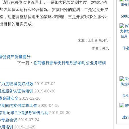
该行在移位监测管理上，一是加大风险监测力度，对锁定移
加强其资金运行和经营情况、货款回笼的监测；二是定期开展
松，动态调整移位退出的策略和管理；三是开展对移位退出计
50
出目标的落实完成。
来源：
工行新余分行
传
作者：
灵风
理促资产质量提升
下一篇：
临商银行新华支行组织参加对公业务培训
广力度取得良好成效
2019-07-02
网点服务认证转培训
2019-06-30
民
障金融安全
2019-12-20
控期间的支付结算工作
2020-04-16
信用记录”征信服务宣传活动
2019-09-30
建
作专题会议
2019-07-24
使用培训
2019-12-25