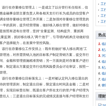
工
该行在存量移位管理上：一是成立了以分管行长任组长，信
工
惠金融事业部主要负责人和各相关支行行长为成员的信贷客户
工
调全辖存量移位管理工作开展；二是加强对存量移位管理意的
工
一半的原则，提升经营理验，做好移入移出管理，做好对移位
是按照有进有出管理，坚持“全量监测、结构提升、重抓两
热点
流量监测，抓好移出移入“两个池子”，引导辖内机构主动做好信
客户选择能力，在发展中管控风险。
1.
临
该行在存量移位工作安排上：既年初做好“移入移出两池”工
2.
杞
管理池，对所需营销入池的目标客户制定营销方案，提交市行
3.
河
间、金额和管理措施精准营销；另一方面则是对存量客户进行
4.
临
单，制定退出方案提交市行信用风险委员会讨论审议，按照一
5.
杞
管理。
6.
临
该行在存量移位目标落实上：一是对被认定列入移位退出的
7.
临
待的管理原则，制定退出目标，限定退出时间及金额；二是对
8.
锲
理，实现目标责任制，既退出客户所在支行的管户客户经理为
责任人；三是退出目标落实的完成情况直接与客户经理和支行
理财