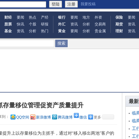
我要投稿
财经
要闻
热点
产经
银行
要闻
地方
外资
保险
要闻
股票
快讯
个股
研报
外汇
资讯
分析
交易商
期货
资讯
基金
资讯
分析
热门
黄金
要闻
分析
贵金属
理财
资讯
最新
抓存量移位管理促资产质量提升
临
享到：
QQ空间
新浪微博
腾讯微博
微信
更多
临
工
提升上以存量移位为主抓手，通过对“移入移出两池”客户的
工