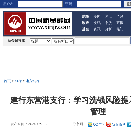
用户名：
密码：
财经
要闻
热点
产经
股票
快讯
个股
研报
基金
资讯
分析
热门
新金融搜索：
首页
>
银行
>
地方银行
建行东营港支行：学习洗钱风险提
管理
发布时间：
2020-05-13
分享到：
QQ空间
新浪微博