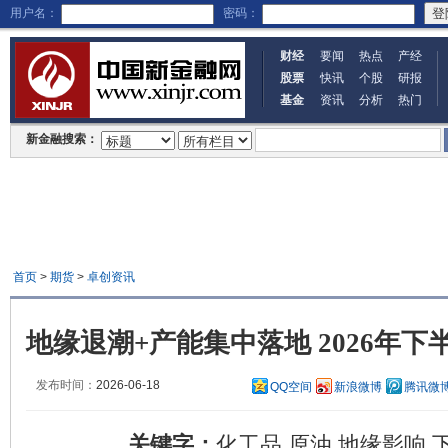
用户名：
密码：
财经
要闻
热点
产经
股票
快讯
个股
研报
基金
资讯
分析
热门
新金融搜索：
首页
>
期货
>
卓创资讯
地缘退潮+产能集中落地 2026年
发布时间：
2026-06-18
QQ空间
新浪微博
腾讯微
关键字：
化工品 原油 地缘影响 