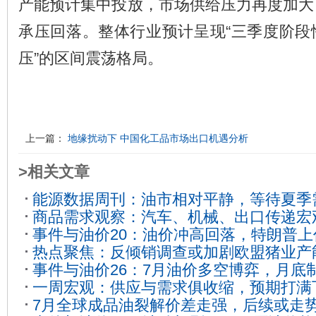
产能预计集中投放，市场供给压力再度加大
承压回落。整体行业预计呈现“三季度阶段
压”的区间震荡格局。
上一篇：
地缘扰动下 中国化工品市场出口机遇分析
>相关文章
能源数据周刊：油市相对平静，等待夏季
商品需求观察：汽车、机械、出口传递宏
（20240511-0517）
2024-05-17
事件与油价20：油价冲高回落，特朗普
09-13
热点聚焦：反倾销调查或加剧欧盟猪业产
2025-02-05
事件与油价26：7月油价多空博弈，月底
06-19
一周宏观：供应与需求俱收缩，预期打满
月不确定性
2025-07-31
7月全球成品油裂解价差走强，后续或走
2024-01-16