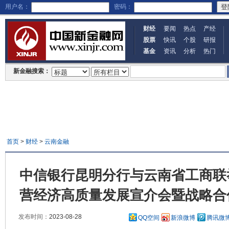
用户名：
密码：
财经
要闻
热点
产经
股票
快讯
个股
研报
基金
资讯
分析
热门
新金融搜索：
首页
>
财经
>
云南金融
中信银行昆明分行与云南省工商联
营经济高质量发展宣介会暨战略合
发布时间：
2023-08-28
QQ空间
新浪微博
腾讯微