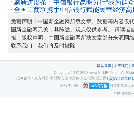
刷新进度条：中信银行昆明分行“我为群众
全国工商联携手中信银行赋能民营经济高
单完成率超90%
2021-11-05
31
免责声明：
中国新金融网所载文章、数据等内容仅
国新金融网无关，其陈述、观点仅供参考。 请读者
担。版权声明：中国新金融网所载文章部分来源网
联系我们，我们将及时撤除。
网站首页
|
关于我们
|
Copyright 2007-2008 www.XINJR99.com
战略合作：东方财富 卓创资讯 上海文传 兴业投资 盛三界 |
银行专用群：
股票期货群：261
| 本网法律