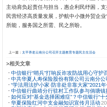
主动肩负起责任与担当，惠企利民纾困，支
民营经济高质量发展，护航中小微外贸企业“
所能，服务国之所需、民之所盼。
上一篇：
太平养老云南分公司召开主题教育专题民主生活会
>相关文章
中信银行“哨兵”打响反诈攻防战用心守护百
中共华夏人寿保险股份有限公司云南分公
09-06
“学法用法护小家·防非处非靠大家”202
支部召开党史学习教育专题组织生活会
20
中信银行曲靖分行驻村工作队参与倘塘镇
进行时
2021-06-21
如何应对“基金选择困难症”？中信银行“十
2023-05-26
华夏保险红河中支金融知识宣传月活动
20
2021-01-20