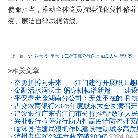
使命担当，推动全体党员持续强化党性修养
变、廉洁自律思想防线。
上一篇：
让“养老”变“享老”！工行西藏分行送上“如意人生”新方案
>相关文章
奋勇拼搏向未来——江门建行开展职工趣
金融活水润沃土 躬身耕耘谱新篇——建
30
平安养老险湖南分公司：无处不在的“科技
分行以金融之笔绘就乡村振兴壮美画卷
20
古交农商银行2025年度股东大会圆满召开
心吃饭吗？
2022-11-08
建设银行广东省江门市分行推动“数字人民
兴业银行拉萨分行助力打赢疫情防控歼灭
务发展
2025-03-16
临沭县住建局狠抓作风建设推动城乡高质
泸州老窖2023年营收突破300亿
2024-04-