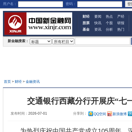
用户名：
密码：
财经
要闻
热点
产经
股票
快讯
个股
研报
基金
资讯
分析
热门
新金融搜索：
首页
>
财经
>
金融资讯
交通银行西藏分行开展庆“七
发布时间：
2026-07-01
分享到：
QQ空间
新浪微博
为热烈庆祝中国共产党成立105周年，