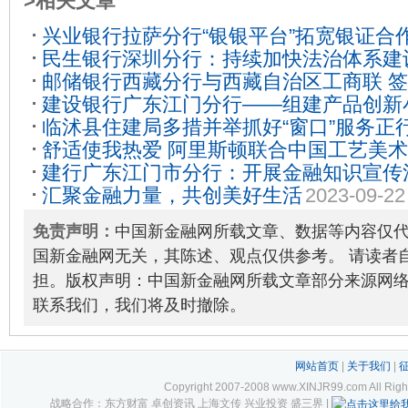
>相关文章
兴业银行拉萨分行“银银平台”拓宽银证合
民生银行深圳分行：持续加快法治体系建
邮储银行西藏分行与西藏自治区工商联 
建设银行广东江门分行——组建产品创新
2025-04-08
临沭县住建局多措并举抓好“窗口”服务正
特色水产养殖产业发展信贷额度
2025-03-
舒适使我热爱 阿里斯顿联合中国工艺美术
建行广东江门市分行：开展金融知识宣传
工程”
2025-08-06
汇聚金融力量，共创美好生活
2023-09-22
线
2025-02-21
免责声明：
中国新金融网所载文章、数据等内容仅
国新金融网无关，其陈述、观点仅供参考。 请读者
担。版权声明：中国新金融网所载文章部分来源网
联系我们，我们将及时撤除。
网站首页
|
关于我们
|
Copyright 2007-2008 www.XINJR99.com
战略合作：东方财富 卓创资讯 上海文传 兴业投资 盛三界 |