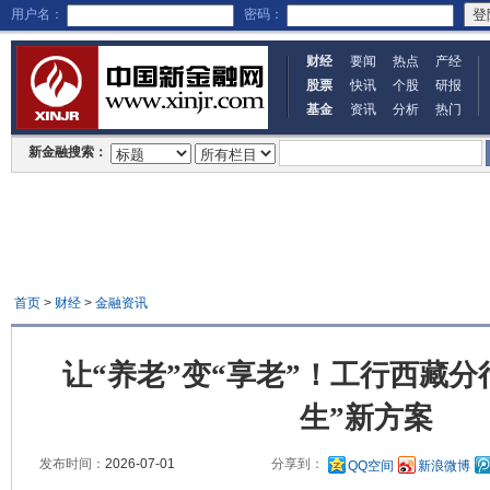
用户名：
密码：
财经
要闻
热点
产经
股票
快讯
个股
研报
基金
资讯
分析
热门
新金融搜索：
首页
>
财经
>
金融资讯
让“养老”变“享老”！工行西藏分
生”新方案
发布时间：
2026-07-01
分享到：
QQ空间
新浪微博