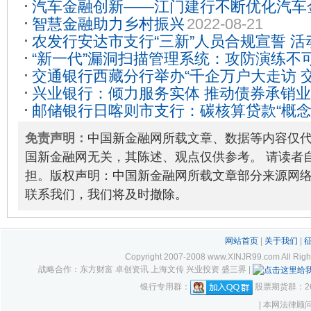
汽车金融创新——江门建行不断优化汽车
09-10
智慧金融助力乡村振兴
2022-08-21
2024-05-18
农发行安达市支行“三新”人员合规宣誓 
“新一代”漏洞扫描管理系统：攻防演练不
牢金融合规防线
2025-11-13
交通银行西藏分行举办“千企万户大走访 
兴业银行：倾力服务实体 推动债券承销
银企对接会
2025-05-30
邮储银行日喀则市支行：碳核算贷款“概念”
2023-01-18
企业转型升级
2025-12-26
免责声明：
中国新金融网所载文章、数据等内容仅
国新金融网无关，其陈述、观点仅供参考。 请读者
担。版权声明：中国新金融网所载文章部分来源网
联系我们，我们将及时撤除。
网站首页
|
关于我们
|
Copyright 2007-2008 www.XINJR99.com
战略合作：东方财富 卓创资讯 上海文传 兴业投资 盛三界 |
银行专用群：
股票期货群：261
| 本网法律