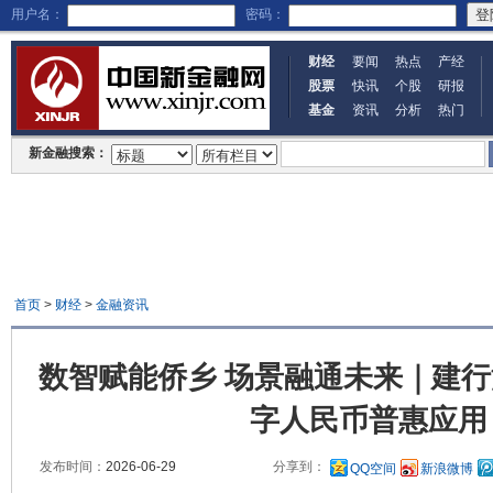
用户名：
密码：
财经
要闻
热点
产经
股票
快讯
个股
研报
基金
资讯
分析
热门
新金融搜索：
首页
>
财经
>
金融资讯
数智赋能侨乡 场景融通未来｜建
字人民币普惠应用
发布时间：
2026-06-29
分享到：
QQ空间
新浪微博