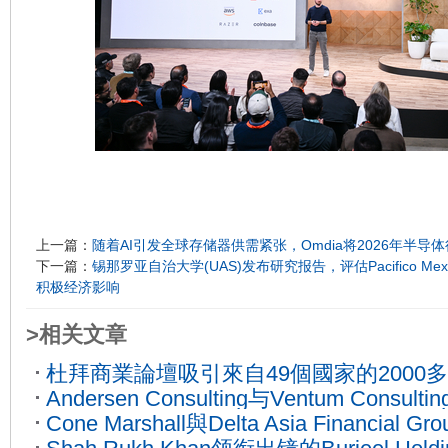
上一篇：
随着AI引发全球存储器供需紧张，Omdia将2026年半导体
下一篇：
锡那罗亚自治大学(UAS)发布研究报告，评估Pacifico M
积极经济影响
>相关文章
杜拜商業論壇吸引來自49個國家的2000
Andersen Consulting与Ventum Consu
參加為期兩天的熱烈討論及重大交易
2023
Cone Marshall與Delta Asia Financial 
2026-03-25