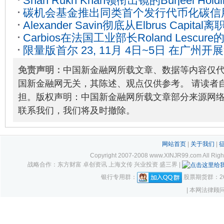
Shah Rukh Khan领衔出镜的Burjeel H
Asia Cone Marshall (DACM) Family Offic
碳机会基金推出同类首个发行代币化碳信
亮哈利法塔
2022-10-08
06
Alexander Savin彻底从Elbrus Capital离
08-22
Carbios在法国工业部长Roland Lesc
限量版首尔 23, 11月 4日~5日 在广州开
回收领域的重大创新以及全新的纺织品制
免责声明：
中国新金融网所载文章、数据等内容仅
国新金融网无关，其陈述、观点仅供参考。 请读者
担。版权声明：中国新金融网所载文章部分来源网
联系我们，我们将及时撤除。
网站首页
|
关于我们
|
Copyright 2007-2008 www.XINJR99.com
战略合作：东方财富 卓创资讯 上海文传 兴业投资 盛三界 |
银行专用群：
股票期货群：261
| 本网法律