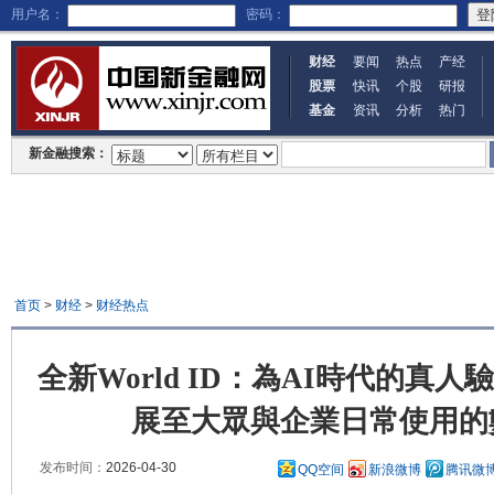
用户名：
密码：
财经
要闻
热点
产经
股票
快讯
个股
研报
基金
资讯
分析
热门
新金融搜索：
首页
>
财经
>
财经热点
全新World ID：為AI時代的真
展至大眾與企業日常使用的
发布时间：
2026-04-30
QQ空间
新浪微博
腾讯微