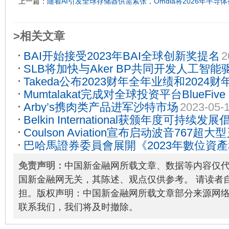
上一篇：
随着AI引发全球存储器供需紧张，Omdia将2026年半导体
>相关文章
BAI开始接受2023年BAI全球创新奖提名
2
SLB将加快与Aker BP共同开发人工智
Takeda公布2023财年全年业绩和202
2024-07-24
Mumtalakat完成对全球投资平台BlueFive
研发管线开发和提高核心营业利润率的承
Arby’s携肉类产品进军沙特市场
2023-05-
2025-08-05
Belkin International获颁年度可持续发
Coulson Aviation宣布启动波音767超
巴哈馬證券委員會展開《2023年數位資
12-23
案》意見徵詢期
2023-05-01
免责声明：
中国新金融网所载文章、数据等内容仅
国新金融网无关，其陈述、观点仅供参考。 请读者
担。版权声明：中国新金融网所载文章部分来源网
联系我们，我们将及时撤除。