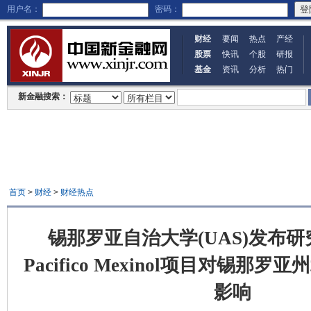
用户名：
密码：
财经
要闻
热点
产经
股票
快讯
个股
研报
基金
资讯
分析
热门
新金融搜索：
首页
>
财经
>
财经热点
锡那罗亚自治大学(UAS)发布
Pacifico Mexinol项目对锡那
影响