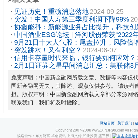
见证历史！重磅消息落地
2024-09-25
突发！中国人寿第三季度利润下降99%
20
协鑫能科：新能源业务占比提升，科技创
中国酒业ESG论坛 | 洋河股份荣获“202
2024-09-01
9月21日十大人气股：尾盘拉升，风险倍
例”
2023-11-27
突发跳水！又有利空？
2024-06-07
信用卡存量时代来临，银行要如何应对？
2月1日证券之星早间消息汇总：美联储3
2024-02-01
免责声明：
中国新金融网所载文章、数据等内容仅
国新金融网无关，其陈述、观点仅供参考。 请读者
担。版权声明：中国新金融网所载文章部分来源网
联系我们，我们将及时撤除。
网站首页
|
关于我们
|
Copyright 2007-2008 www.XINJR99.com
战略合作：东方财富 卓创资讯 上海文传 兴业投资 盛三界 |