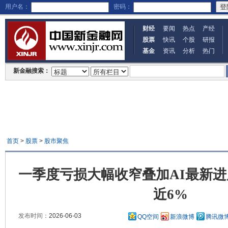
用户名：
密码：
财经
要闻
热点
产经
股票
快讯
个股
研报
基金
资讯
分析
热门
新金融搜索：
首页
>
股票
>
股市聚焦
一季度亏损大幅收窄叠加AI最新
近6%
发布时间：
2026-06-03
QQ空间
新浪微博
腾讯微