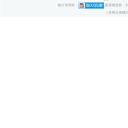
银行专用群：
股票期货群：261
| 本网法律