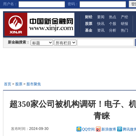
用户名：
密码：
财经
要闻
热点
产经
股票
快讯
个股
研报
基金
资讯
分析
热门
新金融搜索：
首页
>
股票
>
股市聚焦
超350家公司被机构调研！电子、
青睐
发布时间：
2024-09-30
QQ空间
新浪微博
腾讯微