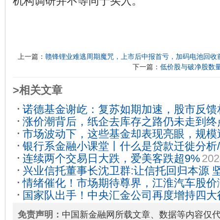
机构调研并不等同于买入。
上一篇：
赣锋锂业难逃周期魔咒，上市后中报首亏，加码电池回收
下一篇：
低价股与破净股数
>相关文章
诺德基金谢屹：复苏如期加速，股市反馈
涨价潮背后，纸企去库存之路仍未走到终
10
市场波动下，这些基金却表现亮眼，规模
银行系金融小课堂丨什么是贷款迁徙分析
11-17
连续两个交易日大跌，爱美客跌超9%
202
析？
2024-02-18
兴业信托董事长沈卫群:让信托回归本源 
情绪催化！市场期待尊界，江淮汽车股价
发展道路
2023-12-12
国家队出手！中央汇金公司再度增持四大
免责声明：
中国新金融网所载文章、数据等内容仅