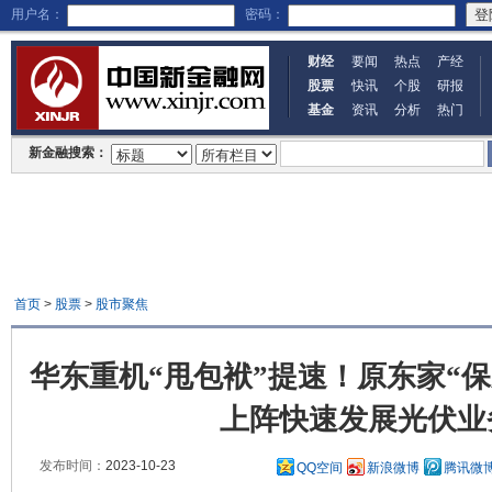
用户名：
密码：
财经
要闻
热点
产经
股票
快讯
个股
研报
基金
资讯
分析
热门
新金融搜索：
首页
>
股票
>
股市聚焦
华东重机“甩包袱”提速！原东家“保
上阵快速发展光伏业
发布时间：
2023-10-23
QQ空间
新浪微博
腾讯微