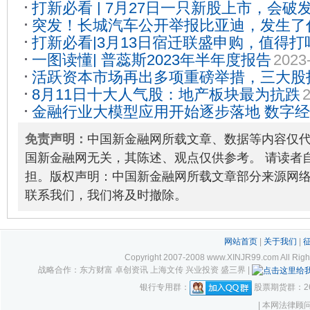
打新必看 | 7月27日一只新股上市，会破
下跌
2023-02-17
突发！长城汽车公开举报比亚迪，发生了
打新必看|3月13日宿迁联盛申购，值得打
一图读懂| 普蕊斯2023年半年度报告
2023
活跃资本市场再出多项重磅举措，三大股
8月11日十大人气股：地产板块最为抗跌
2
2023-08-28
金融行业大模型应用开始逐步落地 数字经济E
宜逢低布局
2023-10-18
免责声明：
中国新金融网所载文章、数据等内容仅
国新金融网无关，其陈述、观点仅供参考。 请读者
担。版权声明：中国新金融网所载文章部分来源网
联系我们，我们将及时撤除。
网站首页
|
关于我们
|
Copyright 2007-2008 www.XINJR99.com
战略合作：东方财富 卓创资讯 上海文传 兴业投资 盛三界 |
银行专用群：
股票期货群：261
| 本网法律