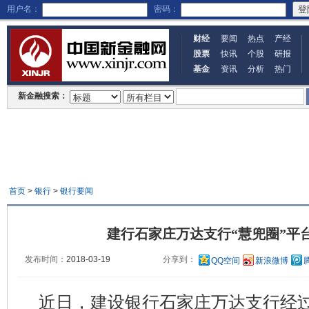
用户名：
密码：
财经
要闻
热点
产经
股票
快讯
个股
研报
基金
资讯
分析
热门
新金融搜索：
首页
>
银行
>
银行要闻
建行石家庄万达支行“慧兜圈”平
发布时间：
2018-03-19
分享到：
QQ空间
新浪微博
近日，建设银行石家庄万达支行经过