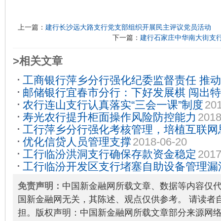
上一篇：
建行长沙远大路支行党支部组织开展民主评议党员活动
下一篇：
建行石家庄中华南大街支
>相关文章
工商银行萍乡分行强化纪委监督责任 推动
邮储银行宜春市分行：下好发展棋 闯出
2018-07-05
农行连山支行认真落实“三会一课”制度
201
寿光农行提升柜面操作风险防控能力
2018
工行萍乡分行强化考核管理，培植互联网
优化信贷人员管理支撑
2018-06-20
联网金融业务健康快速发展
2017-03-09
工行临汾洪洞支行确保存款资金稳定
2017
工行临汾开发区支行堵塞自助设备管理漏
2017-08-12
免责声明：
中国新金融网所载文章、数据等内容仅
国新金融网无关，其陈述、观点仅供参考。 请读者
担。版权声明：中国新金融网所载文章部分来源网