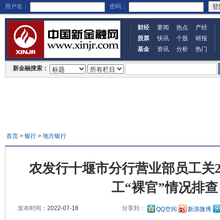
用户名：
密码：
财经
要闻
热点
产经
股票
快讯
个股
研报
基金
资讯
分析
热门
新金融搜索：
首页
>
银行
>
地方银行
农发行十堰市分行营业部员工关201
工“裸官”情况排查
发布时间：
2022-07-18
分享到：
QQ空间
新浪微博