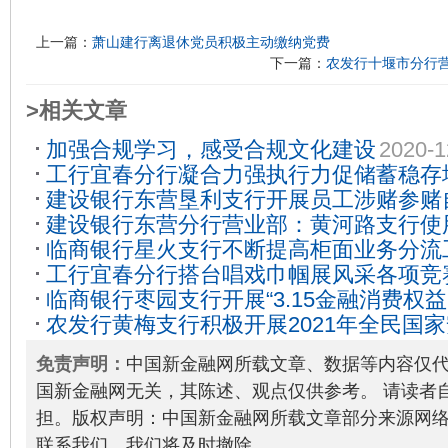
上一篇：
萧山建行离退休党员积极主动缴纳党费
下一篇：
农发行十堰市分行
>相关文章
加强合规学习，感受合规文化建设
2020-1
工行宜春分行凝合力强执行力促储蓄稳存
建设银行东营垦利支行开展员工涉赌参赌
利
2021-10-18
建设银行东营分行营业部：黄河路支行使
2022-03-18
临商银行星火支行不断提高柜面业务分流
规范服务
2022-04-13
工行宜春分行搭台唱戏巾帼展风采各项竞
临商银行枣园支行开展“3.15金融消费权
争先助力
2021-04-23
农发行黄梅支行积极开展2021年全民国
03-30
传活动
2021-04-19
免责声明：
中国新金融网所载文章、数据等内容仅
国新金融网无关，其陈述、观点仅供参考。 请读者
担。版权声明：中国新金融网所载文章部分来源网
联系我们，我们将及时撤除。