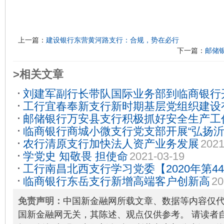
上一篇：
建设银行东营黄河路支行：合规，势在必行
下一篇：
邮储
>相关文章
刘建军副行长带队国际业务部到临商银行
工行宜春奉新支行新时期基层党组织建设
题培训
2021-09-28
邮储银行万安县支行积极抓好安全生产工
17
临商银行商城小微支行党支部开展“弘扬
农行清原支行加快法人资产业务发展
2021
使命”书记讲党课活动
2021-05-27
学党史 知敬畏 担使命
2021-03-19
工行南昌北西支行学习党委【2020年第4
临商银行东岳支行新增高端客户创新高
20
2021-01-05
免责声明：
中国新金融网所载文章、数据等内容仅
国新金融网无关，其陈述、观点仅供参考。 请读者