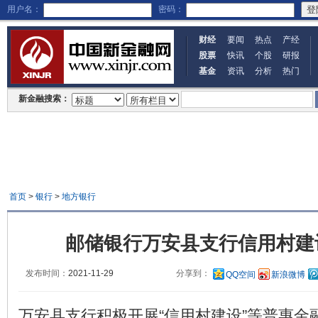
用户名：
密码：
财经
要闻
热点
产经
股票
快讯
个股
研报
基金
资讯
分析
热门
新金融搜索：
首页
>
银行
>
地方银行
邮储银行万安县支行信用村建
发布时间：
2021-11-29
分享到：
QQ空间
新浪微博
“信用村建设”等普惠
万安县支行积极开展