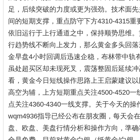
足，后续突破的力度或更为强劲。技术面先关注4
间的短期支撑，重点防守下方4310-4315
依旧运行于上行通道之中，保持顺势思维。
行趋势线不断向上发力，那么黄金多头回落
金早盘4小时回调后迅速企稳，布林带中轨有
虽处超买区却未现死叉，震荡整固后延续冲
看，黄金今日短线操作思路上王启蒙建议以
高空为辅，上方短期重点关注4500-4520
点关注4360-4340一线支撑。关于今天的
wqm4936指导已经公布在朋友圈，每天会
盘、欧盘、美盘行情分析和操作方向，準确
全是免费。目前对黄金白银（纸黄金/白银、