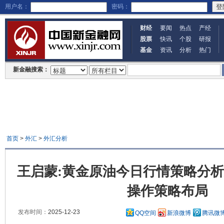
用户名：
密码：
财经
要闻
热点
产经
股票
快讯
个股
研报
基金
资讯
分析
热门
新金融搜索：
首页
>
外汇
>
外汇分析
王启蒙:黄金原油今日行情策略分
操作策略布局
发布时间：
2025-12-23
QQ空间
新浪微博
腾讯微