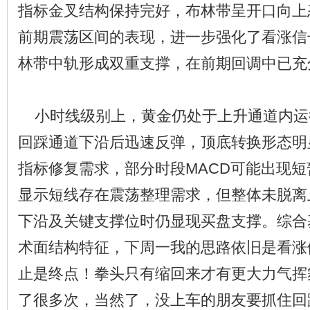
指标金叉结构保持完好，布林带呈开口向上
前期震荡区间的表现，进一步强化了看涨信号
林带中轨形成双重支撑，在前期回调中已充
小时线级别上，黄金仍处于上升通道内运
回踩通道下沿后迅速反弹，顶底转换形态明
指标修复需求，部分时段MACD可能出现
显示短线存在震荡整理需求，但整体未脱离
下沿及关键支撑位时仍显现买盘支撑。综合
术面结构特征，下周一我的思路依旧是看涨做
止是终点！拳头只有缩回来才有更大力气挥
了很多次，当然了，没上车的朋友要抓住回踩41