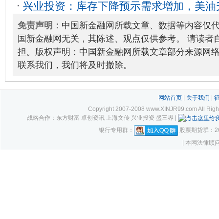
兴业投资：库存下降预示需求增加，美油
01-27
2023-05-25
免责声明：
中国新金融网所载文章、数据等内容仅
国新金融网无关，其陈述、观点仅供参考。 请读者
担。版权声明：中国新金融网所载文章部分来源网
联系我们，我们将及时撤除。
网站首页
|
关于我们
|
Copyright 2007-2008 www.XINJR99.com
战略合作：东方财富 卓创资讯 上海文传 兴业投资 盛三界 |
银行专用群：
股票期货群：261
| 本网法律