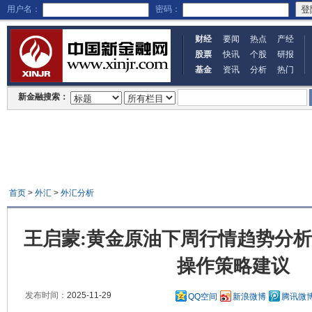
用户名：
密码：
财经
要闻
热点
产经
股票
快讯
个股
研报
基金
资讯
分析
热门
新金融搜索：
首页
>
外汇
>
外汇分析
王启蒙:黄金原油下周行情趋势分
操作策略建议
发布时间：
2025-11-29
QQ空间
新浪微博
腾讯微