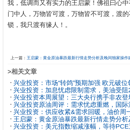
我，低调而又有实力的王启蒙！佛祖曰心中
门中人，万物皆可渡，万物皆不可渡，渡的
锁，我只渡有缘人！。
上一篇：
王启蒙：黄金原油暴跌最新行情走势分析及晚间独家操作
>相关文章
兴业投资：市场“转鸽”预期加强 欧元破位
兴业投资：加息忧虑限制需求，美油受阻2
02
兴业投资本周展望：三大央行携手非农登
30
兴业投资原油周评：需求忧虑重燃，国际
波动
2023-01-31
兴业投资：供应收紧&需求回暖，油价周
2023-06-26
王启蒙：黄金原油暴跌最新行情走势分析
23
兴业投资：美元指数缩减涨幅，等待PC
议指导
2025-11-21