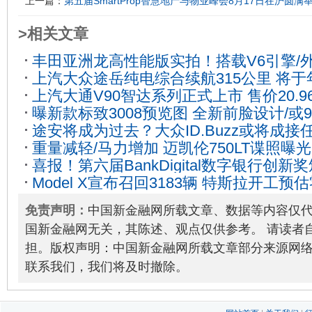
上一篇：
第五届SmartProp智慧地产与物业峰会8月17日在沪圆满
>相关文章
丰田亚洲龙高性能版实拍！搭载V6引擎/
上汽大众途岳纯电综合续航315公里 将于
08
上汽大通V90智达系列正式上市 售价20.9
23
曝新款标致3008预览图 全新前脸设计/或
途安将成为过去？大众ID.Buzz或将成接
重量减轻/马力增加 迈凯伦750LT谍照曝光
喜报！第六届BankDigital数字银行创
Model X宣布召回3183辆 特斯拉开工
2023-05-26
2020-02-17
免责声明：
中国新金融网所载文章、数据等内容仅
国新金融网无关，其陈述、观点仅供参考。 请读者
担。版权声明：中国新金融网所载文章部分来源网
联系我们，我们将及时撤除。