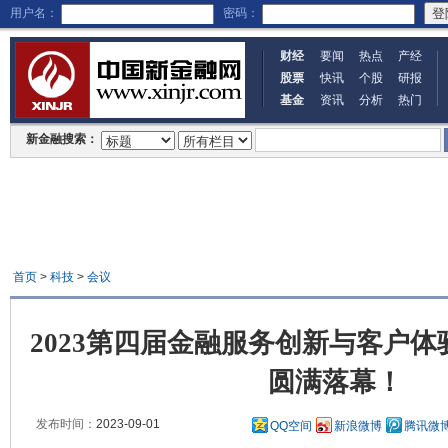
用户名：
密码：
财经
要闻
热点
产经
股票
快讯
个股
研报
基金
资讯
分析
热门
新金融搜索：
首页
>
科技
>
会议
2023第四届金融服务创新与客户体
圆满落幕！
发布时间：
2023-09-01
QQ空间
新浪微博
腾讯微