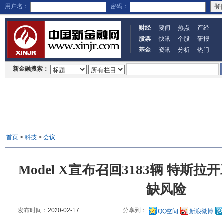
用户名：
密码：
财经
要闻
热点
产经
股票
快讯
个股
研报
基金
资讯
分析
热门
新金融搜索：
首页
>
科技
>
会议
Model X宣布召回3183辆 特斯
缺风险
发布时间：
2020-02-17
分享到：
QQ空间
新浪微博