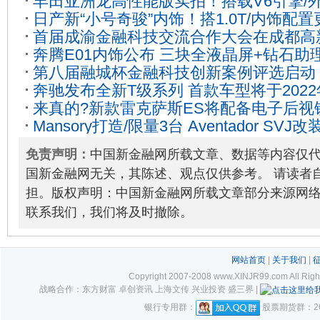
丰田亚洲龙高性能版实拍！搭载V6引擎/
日产新“小号奇骏”内饰！搭1.0T/内饰配
08
首届成渝金融科技交流合作大会在成都高
奔腾E01内饰公布 三块全液晶屏+钻石助
23
第八届融城杯金融科技创新案例评选启动，
奔驰发布全新T级系列 首款车型将于202
Fintech最佳实践
2023-05-23
来真的?新款雷克萨斯ES将配备电子后视
Mansory打造/限量3台 Aventador SVJ改
免责声明：
中国新金融网所载文章、数据等内容仅
国新金融网无关，其陈述、观点仅供参考。 请读者
担。版权声明：中国新金融网所载文章部分来源网
联系我们，我们将及时撤除。
网站首页
|
关于我们
|
Copyright 2007-2008 www.XINJR99.com
战略合作：东方财富 卓创资讯 上海文传 兴业投资 盛三界 |
银行专用群：
股票期货群：261