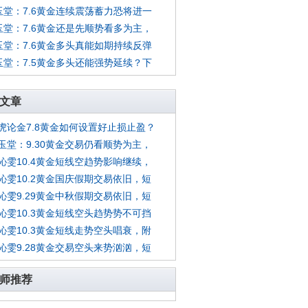
玉堂：7.6黄金连续震荡蓄力恐将进一
玉堂：7.6黄金还是先顺势看多为主，
玉堂：7.6黄金多头真能如期持续反弹
玉堂：7.5黄金多头还能强势延续？下
文章
虎论金7.8黄金如何设置好止损止盈？
玉堂：9.30黄金交易仍看顺势为主，
沁雯10.4黄金短线空趋势影响继续，
沁雯10.2黄金国庆假期交易依旧，短
沁雯9.29黄金中秋假期交易依旧，短
沁雯10.3黄金短线空头趋势势不可挡
沁雯10.3黄金短线走势空头唱衰，附
沁雯9.28黄金交易空头来势汹汹，短
师推荐