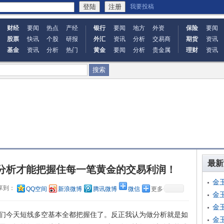
我要投稿
财经
要闻
热点
产经
银行
要闻
地方
外资
保险
要闻
股票
快讯
个股
研报
外汇
资讯
分析
交易商
期货
资讯
基金
资讯
分析
热门
黄金
要闻
分析
贵金属
理财
资讯
最新
的分析才能把握住每一笔黄金的交易利润！
金
享到：
QQ空间
新浪微博
腾讯微博
微信
更多
金
金
今天短线多空基本全都把握住了。反正我认为做分析就是如
金