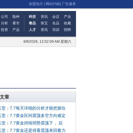
加盟地方
|
网站约稿
|
广告服务
公司
险种
科技
资讯
会议
产业
分析
看市
奢品
珠宝
名品
收藏
投资
产品
人才
资讯
培训
招聘
8/8/2026, 12:02:09 AM 星期六
文章
玉堂：7.7每天详细的分析才能把握住
玉堂：7.7黄金区间震荡多空方向难定
玉堂：7.7黄金持续弱势震荡下， 后
玉堂：7.7黄金还是得看震荡来回蓄力