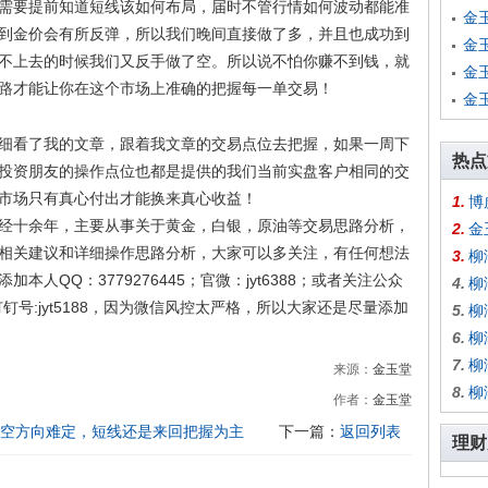
需要提前知道短线该如何布局，届时不管行情如何波动都能准
金
到金价会有所反弹，所以我们晚间直接做了多，并且也成功到
金
不上去的时候我们又反手做了空。所以说不怕你赚不到钱，就
金
路才能让你在这个市场上准确的把握每一单交易！
金
看了我的文章，跟着我文章的交易点位去把握，如果一周下
热点
投资朋友的操作点位也都是提供的我们当前实盘客户相同的交
市场只有真心付出才能换来真心收益！
1.
博
十余年，主要从事关于黄金，白银，原油等交易思路分析，
2.
金
相关建议和详细操作思路分析，大家可以多关注，有任何想法
3.
柳
人QQ：3779276445；官微：jyt6388；或者关注公众
4.
柳
号:jyt5188，因为微信风控太严格，所以大家还是尽量添加
5.
柳
6.
柳
7.
柳
来源：
金玉堂
8.
柳
作者：
金玉堂
多空方向难定，短线还是来回把握为主
下一篇：
返回列表
理财