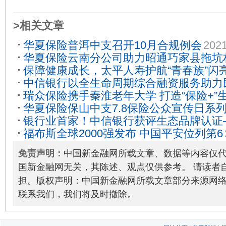
>相关文章
华夏保险普洱中支召开10月合规例会
2021
华夏保险云南分公司助力昭通巧家县拖坑
保障健康成长，太平人寿护航“青春族”闪
09-14
中信银行以全生命周期综合融资服务助力
瑞众保险携手秦淮老年大学 打造“保险+”
能力
2023-10-31
华夏保险保山中支7.8保险公众宣传日系
2026-04-02
银行业首家！中信银行获评生态品牌认证
08
福布斯全球2000强发布 中国平安位列第6
户”及“供应链金融”案例入选《生态品牌
07
免责声明：
中国新金融网所载文章、数据等内容仅
国新金融网无关，其陈述、观点仅供参考。 请读者
担。版权声明：中国新金融网所载文章部分来源网
联系我们，我们将及时撤除。