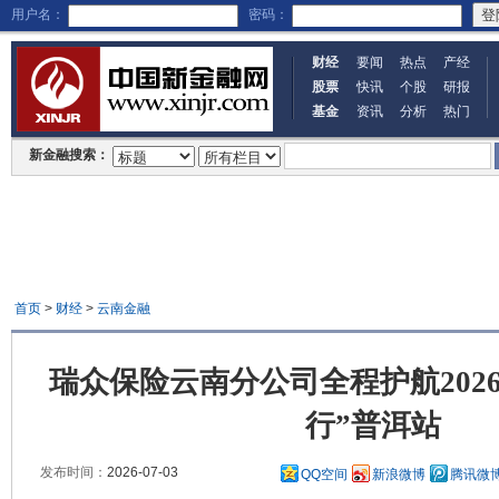
用户名：
密码：
财经
要闻
热点
产经
股票
快讯
个股
研报
基金
资讯
分析
热门
新金融搜索：
首页
>
财经
>
云南金融
瑞众保险云南分公司全程护航202
行”普洱站
发布时间：
2026-07-03
QQ空间
新浪微博
腾讯微