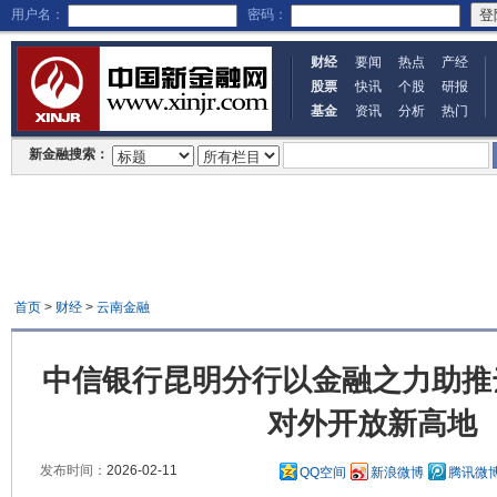
用户名：
密码：
财经
要闻
热点
产经
股票
快讯
个股
研报
基金
资讯
分析
热门
新金融搜索：
首页
>
财经
>
云南金融
中信银行昆明分行以金融之力助推
对外开放新高地
发布时间：
2026-02-11
QQ空间
新浪微博
腾讯微