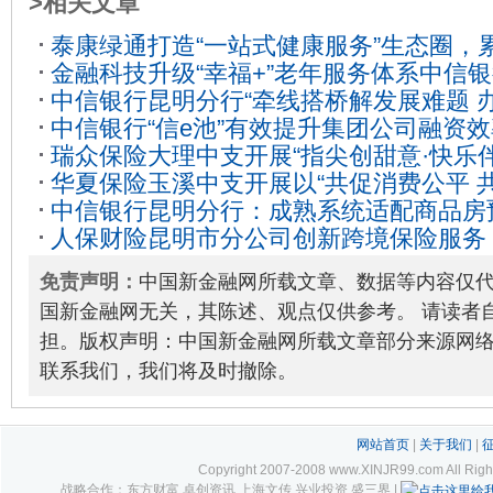
>相关文章
泰康绿通打造“一站式健康服务”生态圈，累
金融科技升级“幸福+”老年服务体系中信
2023-08-21
中信银行昆明分行“牵线搭桥解发展难题 
老
2020-10-30
中信银行“信e池”有效提升集团公司融资效
”
2021-07-29
瑞众保险大理中支开展“指尖创甜意·快乐伴
华夏保险玉溪中支开展以“共促消费公平 
嘉年华活动
2025-11-25
中信银行昆明分行：成熟系统适配商品房
题的 3·15消费者权益保护宣传系列活动
2
人保财险昆明市分公司创新跨境保险服务，
2023-04-25
梿贸易发展
2025-09-12
免责声明：
中国新金融网所载文章、数据等内容仅
国新金融网无关，其陈述、观点仅供参考。 请读者
担。版权声明：中国新金融网所载文章部分来源网
联系我们，我们将及时撤除。
网站首页
|
关于我们
|
Copyright 2007-2008 www.XINJR99.com
战略合作：东方财富 卓创资讯 上海文传 兴业投资 盛三界 |