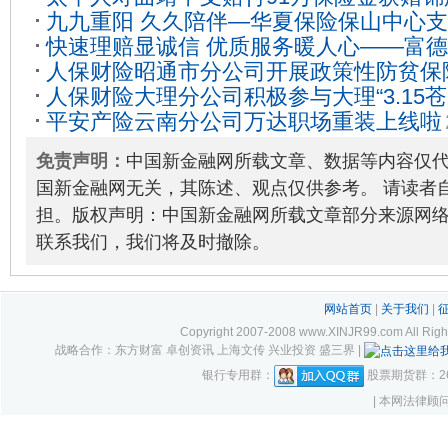
17
九九重阳 久久陪伴—华夏保险保山中心支公
快速理赔显诚信 优质服务暖人心——富
行动
2020-11-16
人保财险昭通市分公司开展政策性防贫保
快速理赔12万元
2020-10-19
人保财险大理分公司积极参与大理“3.15
2021-12-16
平安产险云南分公司万达职场重装上线啦
2022-03-17
免责声明：
中国新金融网所载文章、数据等内容仅
国新金融网无关，其陈述、观点仅供参考。 请读者
担。版权声明：中国新金融网所载文章部分来源网
联系我们，我们将及时撤除。
网站首页
|
关于我们
|
Copyright 2007-2008 www.XINJR99.com
战略合作：东方财富 卓创资讯 上海文传 兴业投资 盛三界 |
银行专用群：
股票期货群：261
| 本网法律