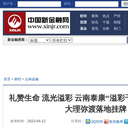
用户名：
密码：
财经
要闻
热点
产经
股票
快讯
个股
研报
基金
资讯
分析
热门
新金融搜索：
首页
>
财经
>
云南金融
礼赞生命 流光溢彩 云南泰康“溢彩
大理弥渡落地挂牌
发布时间：
2023-04-12
分享到：
QQ空间
新浪微博