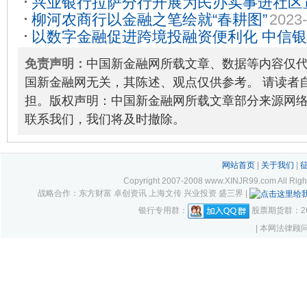
兴业银行拉萨分行开展为民办实事进社区
柳河农商行以金融之笔绘就“春耕图”
2023-
21
以数字金融促进跨境投融资便利化 中信
本项目数字化业务
2023-12-26
免责声明：
中国新金融网所载文章、数据等内容仅
国新金融网无关，其陈述、观点仅供参考。 请读者
担。版权声明：中国新金融网所载文章部分来源网
联系我们，我们将及时撤除。
网站首页
|
关于我们
|
Copyright 2007-2008 www.XINJR99.com
战略合作：东方财富 卓创资讯 上海文传 兴业投资 盛三界 |
银行专用群：
股票期货群：261
| 本网法律