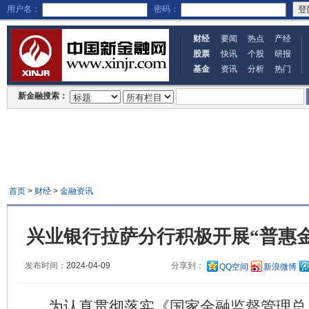
用户名：
密码：
财经
要闻
热点
产经
股票
快讯
个股
研报
基金
资讯
分析
热门
新金融搜索：
首页
>
财经
>
金融资讯
兴业银行拉萨分行积极开展“普惠
发布时间：
2024-04-09
分享到：
QQ空间
新浪微博
为认真贯彻落实《国家金融监督管理总