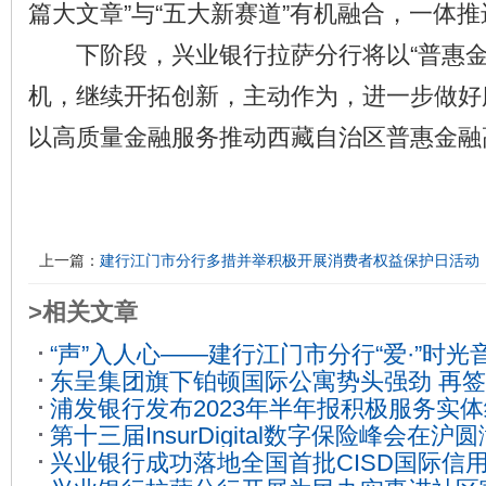
篇大文章”与“五大新赛道”有机融合，一体推
下阶段，兴业银行拉萨分行将以“普惠金
机，继续开拓创新，主动作为，进一步做好
以高质量金融服务推动西藏自治区普惠金融
上一篇：
建行江门市分行多措并举积极开展消费者权益保护日活动
>相关文章
“声”入人心——建行江门市分行“爱·”时
东呈集团旗下铂顿国际公寓势头强劲 再
2024-04-07
浦发银行发布2023年半年报积极服务实
2023-04-14
第十三届InsurDigital数字保险峰会在沪
略执行
2023-08-30
兴业银行成功落地全国首批CISD国际信