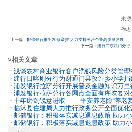
来源
作者
上一篇：
邮储银行推出20条举措 大力支持民营企业高质量发展.
下一篇：
建行广东江门分行
>相关文章
浅谈农村商业银行客户洗钱风险分类管理
建行日喀则分行为谢通门县孜许乡小学捐
议
2023-04-24
浦发银行拉萨分行开展普及金融知识万里
目”
2023-07-13
浦发银行拉萨分行各网点全面有序恢复对
2023-06-02
十年磨剑锐意进取 ——平安养老险“养老
临沭县住建局大力推行政务公开全面优化
11-08
邮储银行：积极落实减息退息政策 助力
13
邮储银行：积极落实减息退息政策 助力
2023-03-16
2023-03-17