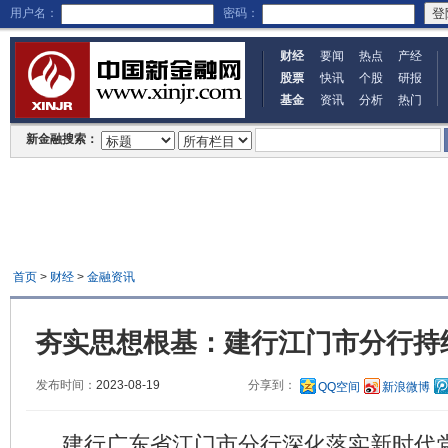
用户名：
密码：
财经
要闻
热点
产经
股票
快讯
个股
研报
基金
资讯
分析
热门
新金融搜索：
首页
>
财经
>
金融资讯
夯实思想根基：建行江门市分行持
发布时间：
2023-08-19
分享到：
QQ空间
新浪微博
建行广东省江门市分行深化落实新时代党