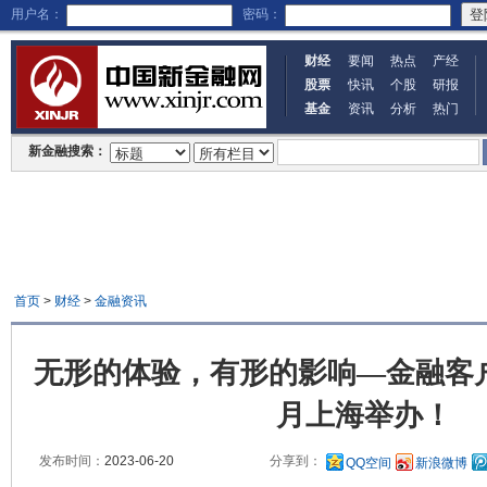
用户名：
密码：
财经
要闻
热点
产经
股票
快讯
个股
研报
基金
资讯
分析
热门
新金融搜索：
首页
>
财经
>
金融资讯
无形的体验，有形的影响—金融客
月上海举办！
发布时间：
2023-06-20
分享到：
QQ空间
新浪微博