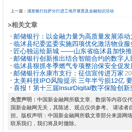
上一篇：
浦发银行拉萨分行进工地开展普及金融知识活动
>相关文章
邮储银行：以金融力量为高质量发展添动
临沭县纪委监委实施四项优化激活物业服务
匠心独运绘新城 ——山东省临沭县加快
31
邮储银行创新推出结合智能合约的数字人
实
2022-11-14
临沭县狠抓冬季燃气专项整治保安全促发
品.
2023-03-27
邮储银行永康市支行：征信宣传进万家
20
太美科技IPO风险提示 三年半亏损12亿 
喜报！第十三届InsurDigital数字保险
03-09
单
2023-04-23
免责声明：
中国新金融网所载文章、数据等内容仅
国新金融网无关，其陈述、观点仅供参考。 请读者
担。版权声明：中国新金融网所载文章部分来源网
联系我们，我们将及时撤除。