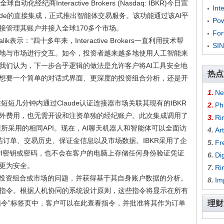
化经纪商Interactive Brokers (Nasdaq: IBKR)今日宣
In
ude的直接集成，正式推出智能体交易服务。该功能通过该AI平
Po
接管理其账户并接入全球170多个市场。
Fo
n Galik表示：“四十多年来，Interactive Brokers一直利用技术帮
SIN
地与市场进行交互。如今，投资者越来越多地使用人工智能来
我们认为，下一步合乎逻辑的做法是允许客户将AI工具安全地
热点
想要一个简单的对话式界面、更深度的投资组合分析，还是开
1.
Ne
短短几分钟内通过Claude认证连接器市场关联其现有的IBKR
2.
Phi
外费用，也无需开设和注资单独的经纪账户。此次集成调用了
3.
Ri
程所采用的相同API。现在，AI聊天机器人和智能体可以全面访
4.
Ar
结订单、交易历史、保证金信息以及市场数据。IBKR采用了企
5.
Fr
PI密钥或密码，也不会在客户的电脑上存储任何身份验证凭证
6.
Di
更为安全。
7.
Ri
其投资组合或市场的问题，并获得基于其自身账户数据的分析。
8.
Im
指令。根据人机协同的系统设计原则，这些指令将显示在所有
AI指令”标签页中，客户可以在此查看指令，并批准将其作为订单
理财