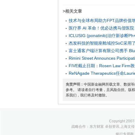
>相关文章
技术与全球布局助力FPT品牌价值增
医疗界 AI 革命！优必达携马偕医院 GT
ICLUSIG (ponatinib)治
用于此类患者
杰发科技的智能座舱域控SoC采用了
2022-11-24
富士通客户端计算有限公司携手 Blu
Rimini Street Announces Participat
Conference
FIVE截止日期：Rosen Law Firm敦
2026-03-18
有关其权利的信息
ReNAgade Therapeutics任命Lau
2024-10-08
免责声明：
中国新金融网所载文章、数据等
参考。 请读者自行考量，且风险自担。版
系我们，我们将及时撤除。
Copyright 2
战略合作：东方财富 卓创资讯 上海文传 
银行专用群