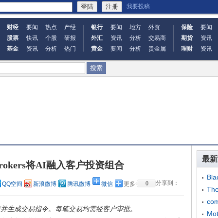
我要投稿
财经
要闻
热点
产经
银行
要闻
地方
外资
保险
要闻
股票
快讯
个股
研报
外汇
资讯
分析
交易商
期货
资讯
基金
资讯
分析
热门
黄金
要闻
分析
贵金属
理财
资讯
最新
ve Brokers将AI融入客户投资组合
Bl
分享到：
0
QQ空间
新浪微博
腾讯微博
微信
更多
Th
co
业绩并生成交易指令。每笔交易均需经客户审批。
M