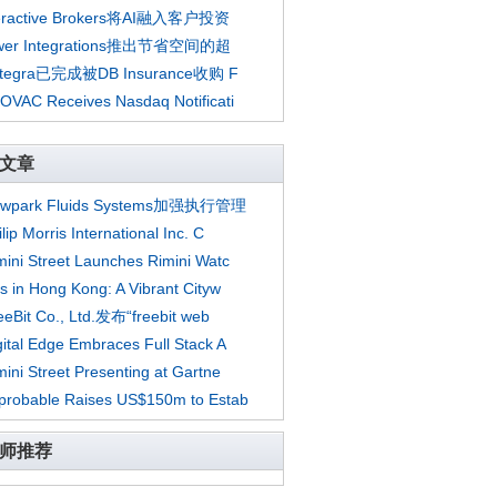
teractive Brokers将AI融入客户投资
wer Integrations推出节省空间的超
rtegra已完成被DB Insurance收购 F
OVAC Receives Nasdaq Notificati
文章
wpark Fluids Systems加强执行管理
lip Morris International Inc. C
mini Street Launches Rimini Watc
ts in Hong Kong: A Vibrant Cityw
eeBit Co., Ltd.发布“freebit web
gital Edge Embraces Full Stack A
mini Street Presenting at Gartne
probable Raises US$150m to Estab
师推荐