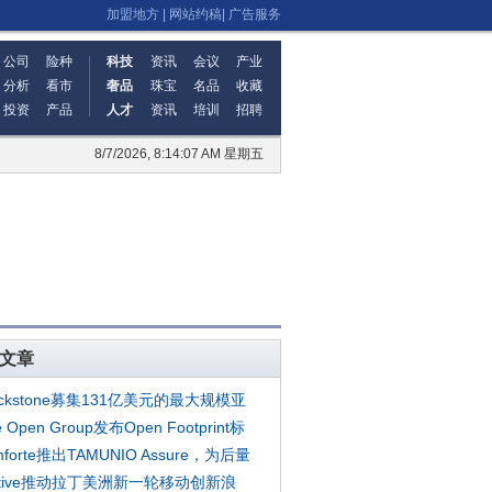
加盟地方
|
网站约稿
|
广告服务
公司
险种
科技
资讯
会议
产业
分析
看市
奢品
珠宝
名品
收藏
投资
产品
人才
资讯
培训
招聘
8/7/2026, 8:14:08 AM 星期五
文章
ackstone募集131亿美元的最大规模亚
e Open Group发布Open Footprint标
mforte推出TAMUNIO Assure，为后量
otive推动拉丁美洲新一轮移动创新浪