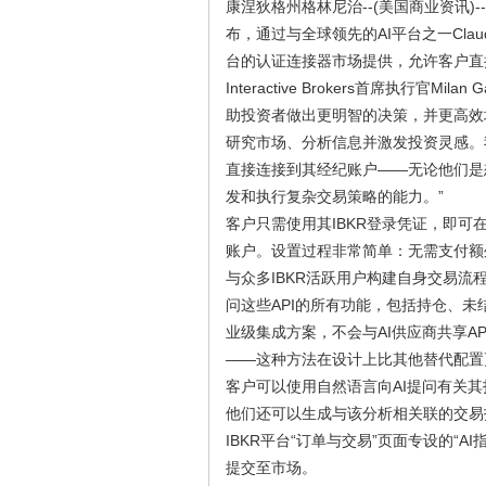
康涅狄格州格林尼治--(美国商业资讯)--全球自动
布，通过与全球领先的AI平台之一Cla
台的认证连接器市场提供，允许客户直
Interactive Brokers首席执行官Mila
助投资者做出更明智的决策，并更高效
研究市场、分析信息并激发投资灵感。
直接连接到其经纪账户——无论他们是
发和执行复杂交易策略的能力。”
客户只需使用其IBKR登录凭证，即可在
账户。设置过程非常简单：无需支付额
与众多IBKR活跃用户构建自身交易流
问这些API的所有功能，包括持仓、未
业级集成方案，不会与AI供应商共享A
——这种方法在设计上比其他替代配置
客户可以使用自然语言向AI提问有关
他们还可以生成与该分析相关联的交易
IBKR平台“订单与交易”页面专设的“
提交至市场。