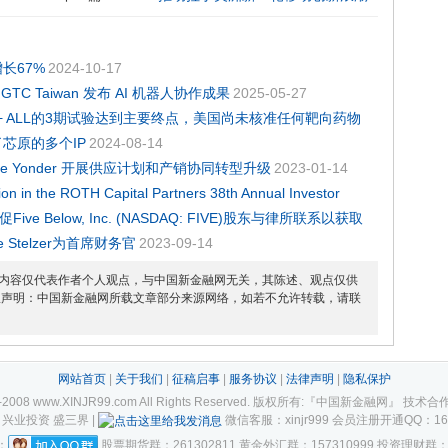
长67%
2024-10-17
C Taiwan 发布 AI 机器人协作成果
2025-05-27
疗新诊断Ph+ ALL的3期试验达到主要终点，美国尚未核准任何靶向药物
芯原的多个IP
2024-08-14
e Yonder 开展供应计划和产销协同转型升级
2023-01-14
ion in the ROTH Capital Partners 38th Annual Investor
促Five Below, Inc. (NASDAQ: FIVE)股东与律所联系以获取
rie Stelzer为首席财务官
2023-09-14
内容仅代表作者个人观点，与中国新金融网无关，其陈述、观点仅供
权声明：中国新金融网所载文章部分来源网络，如若不允许转载，请联
网站首页
|
关于我们
|
征稿启事
|
服务协议
|
法律声明
|
隐私保护
007-2008 www.XINJR99.com All Rights Reserved. 版权所有:『中国新金融网』
兴业投资 盛三界 |
微信客服：xinjr999 会员注册开通QQ：1658896
：
股票期货群：261302811 黄金外汇群：157310999 投资理财群：1