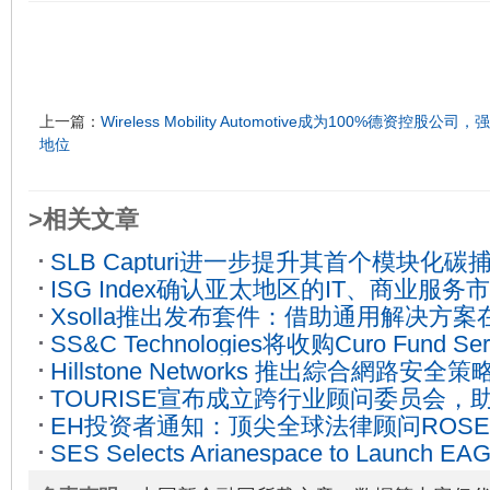
上一篇：
Wireless Mobility Automotive成为100%德资
地位
>相关文章
SLB Capturi进一步提升其首个模块化
ISG Index确认亚太地区的IT、商业服
2025-01-24
Xsolla推出发布套件：借助通用解决方
苏”
2024-04-17
SS&C Technologies将收购Curo Fund Ser
消费者销售游戏
2025-03-07
Hillstone Networks 推出綜合網路
TOURISE宣布成立跨行业顾问委员会，
準
2023-05-01
EH投资者通知：顶尖全球法律顾问ROSEN
的全新平台
2025-08-11
SES Selects Arianespace to Launch EAGLE
Holdings Limited投资者在由该律所
Europe’s Quantum Cryptography
2022-11
重要截止日期前寻求法律服务
2024-01-03