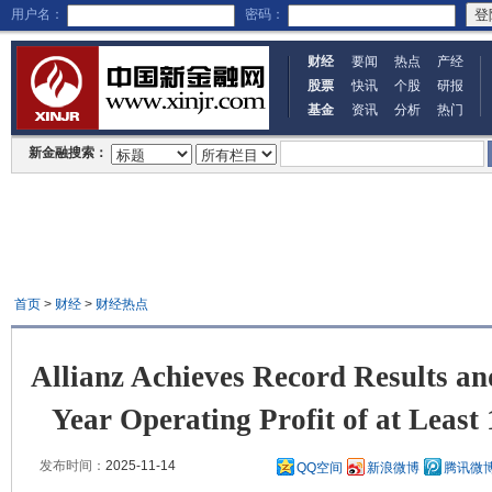
用户名：
密码：
财经
要闻
热点
产经
股票
快讯
个股
研报
基金
资讯
分析
热门
新金融搜索：
首页
>
财经
>
财经热点
Allianz Achieves Record Results an
Year Operating Profit of at Least 
发布时间：
2025-11-14
QQ空间
新浪微博
腾讯微