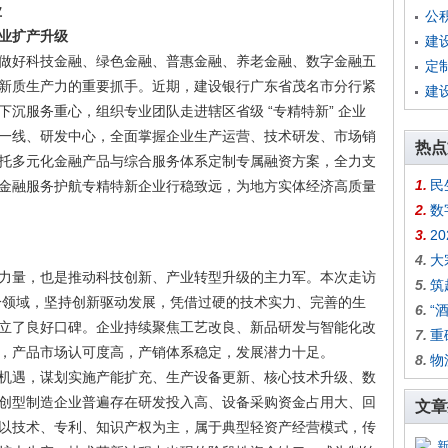
业
公
业扩产升级
建
做好科技金融、绿色金融、普惠金融、养老金融、数字金融五
定
新质生产力的重要抓手。近期，建设银行广东省茂名市分行紧
建
沉服务重心，组织专业团队走进辖区省级 “专精特新” 企业
一线、研发中心，全面掌握企业生产运营、技术研发、市场销
热点
托多元化金融产品与综合服务体系定制专属融资方案，全力支
1.
民
金融服务护航专精特新企业行稳致远，为地方实体经济高质量
2.
数
3.
2
4.
大
力量，也是推动科技创新、产业转型升级的主力军。本次走访
5.
筑
细分领域，坚持创新驱动发展，凭借过硬的技术实力、完善的生
6.
“
立了良好口碑。企业持续聚焦工艺改良、新品研发与智能化改
7.
重
，产品市场认可度高，产销体系稳定，发展潜力十足。
8.
物
机遇，谋划实施产能扩充、生产设备更新、核心技术升级、数
创型制造企业普遍存在研发投入高、设备采购资金占用大、回
文章
以技术、专利、知识产权为主，属于典型轻资产经营模式，传