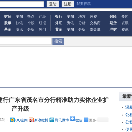
我要投稿
财经
要闻
热点
产经
银行
要闻
地方
外资
保险
要闻
股票
快讯
个股
研报
外汇
资讯
分析
交易商
期货
资讯
基金
资讯
分析
热门
黄金
要闻
分析
贵金属
理财
资讯
最新
建行广东省茂名市分行精准助力实体企业扩
深
产升级
公
享到：
QQ空间
新浪微博
腾讯微博
微信
更多
公
便