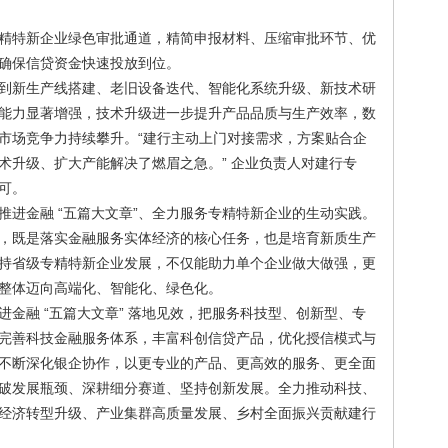
精特新企业绿色审批通道，精简申报材料、压缩审批环节、优
确保信贷资金快速投放到位。
到新生产线搭建、老旧设备迭代、智能化系统升级、新技术研
能力显著增强，技术升级进一步提升产品品质与生产效率，数
市场竞争力持续攀升。“建行主动上门对接需求，方案贴合企
术升级、扩大产能解决了燃眉之急。” 企业负责人对建行专
可。
推进金融 “五篇大文章”、全力服务专精特新企业的生动实践。
，既是落实金融服务实体经济的核心任务，也是培育新质生产
持省级专精特新企业发展，不仅能助力单个企业做大做强，更
整体迈向高端化、智能化、绿色化。
金融 “五篇大文章” 落地见效，把服务科技型、创新型、专
完善科技金融服务体系，丰富科创信贷产品，优化授信模式与
不断深化银企协作，以更专业的产品、更高效的服务、更全面
破发展瓶颈、深耕细分赛道、坚持创新发展。全力推动科技、
经济转型升级、产业集群高质量发展、乡村全面振兴贡献建行