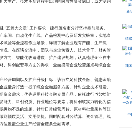
扩大生产、技术革新过程中出现的阶段性资金缺口，成为制约
新
 “五篇大文章” 工作要求，建行茂名市分行坚持靠前服务、
产车间、自动化生产线、产品检测中心及研发实验室，实地查
情
术试验等全流程作业场景，详细了解企业现有产能、生产流
情况。在座谈交流中，团队与企业负责人、技术骨干、财务管
发方向、智能化改造进度、扩产建设规划，认真梳理企业在中
财、科创配套等方面的诉求，全面摸清企业经营痛点与综合金
我
产经营周期以及扩产升级目标，该行立足科技金融、普惠金融
企业量身打造一揽子综合金融服务方案。针对企业技术研发、
期资金需求，优先运用科技金融专属产品，依托建行 “技术流”
发能力、科创资质、行业地位等要素，将科创软实力转化为信
抵押物不足的难题。针对日常经营周转、原材料批量采购等短
中
做到额度灵活、支用便捷。同时配套对公结算、资金管理、线
方位覆盖企业生产经营全链条金融需求。