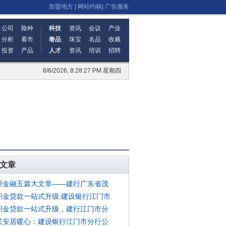
加盟地方
|
网站约稿
|
广告服务
公司
险种
科技
资讯
会议
产业
分析
看市
奢品
珠宝
名品
收藏
投资
产品
人才
资讯
培训
招聘
8/6/2026, 8:28:27 PM 星期四
文章
耕金融五篇大文章——建行广东省茂
积金贷款一站式升级:建设银行江门市
积金贷款一站式升级，建行江门市分
民安居暖心：建设银行江门市分行公