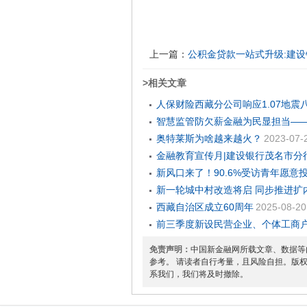
上一篇：
公积金贷款一站式升级:建
>相关文章
人保财险西藏分公司响应1.07地震
智慧监管防欠薪金融为民显担当—
奥特莱斯为啥越来越火？
2023-07-
金融教育宣传月|建设银行茂名市分
新风口来了！90.6%受访青年愿意
新一轮城中村改造将启 同步推进扩
西藏自治区成立60周年
2025-08-20
前三季度新设民营企业、个体工商户
免责声明：
中国新金融网所载文章、数据等
参考。 请读者自行考量，且风险自担。版
系我们，我们将及时撤除。