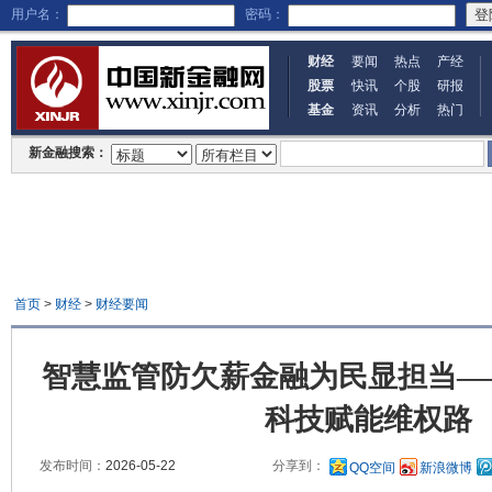
用户名：
密码：
财经
要闻
热点
产经
股票
快讯
个股
研报
基金
资讯
分析
热门
新金融搜索：
首页
>
财经
>
财经要闻
智慧监管防欠薪金融为民显担当—
科技赋能维权路
发布时间：
2026-05-22
分享到：
QQ空间
新浪微博