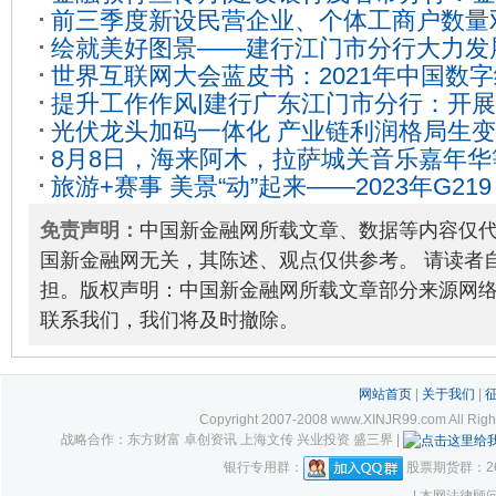
前三季度新设民营企业、个体工商户数量
学生的金融互动
2024-10-05
绘就美好图景——建行江门市分行大力发
营主体回暖势头明显
2023-11-15
世界互联网大会蓝皮书：2021年中国数字经
微企业蓬勃发展
2023-12-13
提升工作作风|建行广东江门市分行：开
亿元
2022-11-10
光伏龙头加码一体化 产业链利润格局生变
基层减负调研活动
2024-09-24
8月8日，海来阿木，拉萨城关音乐嘉年华
旅游+赛事 美景“动”起来——2023年G2
01
进山南
2023-06-17
免责声明：
中国新金融网所载文章、数据等内容仅
国新金融网无关，其陈述、观点仅供参考。 请读者
担。版权声明：中国新金融网所载文章部分来源网
联系我们，我们将及时撤除。
网站首页
|
关于我们
|
Copyright 2007-2008 www.XINJR99.com
战略合作：东方财富 卓创资讯 上海文传 兴业投资 盛三界 |
银行专用群：
股票期货群：261
| 本网法律