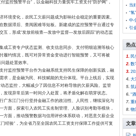
付监控预警平台”，以金融科技力量筑牢工资支付“防护网”，
当
“
济环境变化，农民工欠薪问题成为影响社会稳定的重要因素。
中
在数据滞后、查阅困难等短板。新建成的监控预警平台通过专
引
交互，形成“发放前核查—发放中监督—发放后跟踪”的动态监
热点
集成工资专户状态监测、收支信息同步、支付明细追溯等核心
付履约情况，既可对异常资金变动进行智能预警，又可将被
1.
民
欠薪问题处置效率。
2.
数
支付监控预警平台作为金融系统支持民生保障的创新实践，融
3.
2
需求，是金融为民、科技赋能的充分体现。平台上线后，实现
4.
大
小时动态监控，大幅减少了因信息不对称导致的欠薪风险。监管
5.
筑
，发现异常后第一时间介入处置，将矛盾化解在萌芽状态。
6.
“
行广东江门分行坚持金融工作的政治性、人民性，继续深化与
7.
重
一方面，探索引入农民工实名制管理、人脸识别考勤等模块，
8.
物
一方面，推动预警数据与信用评价体系联动，对恶意欠薪企业
江门经验”，为全省乃至全国农民工工资支付保障工作提供可复
文章