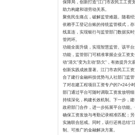
保障局，创新打造“江门市农民工工资支
助力构建和谐劳动关系。
聚焦民生痛点，破解监管难题。随着经
依赖手工登记台账的传统监管模式，存
线直连，实现银行与监管部门数据实时
管闭环。
功能全面升级，实现智慧监管。该平台
功能，监管部门可精准掌握企业工资支
动“清欠”变为主动“防欠”，有效提升
创新实践成效显著。江门市农民工工资
合了建行金融科技优势与人社部门监管
了对在建工程项目工资专户的7×24
部门通过平台可随时调取工资发放明细
持续深化，构建长效机制。下一步，建
政府部门合作，进一步拓展平台功能。
确保工资发放与考勤记录精准匹配；另
实施联合惩戒。同时，该行还将总结“
制、可推广的金融解决方案。