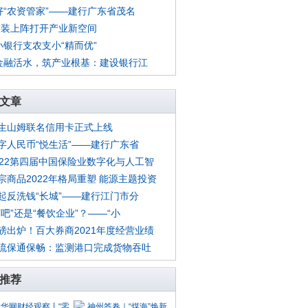
好“农资管家”——建行广东省茂名
氢”装上阵打开产业新空间
小银行支农支小“精而优”
金融活水，筑产业根基：建设银行江
文章
生山姆联名信用卡正式上线
字人民币“悦生活”——建行广东省
022第四届中国保险业数字化与人工智
宗商品2022年格局重塑 能源主题投资
起反洗钱“长城”——建行江门市分
酒吧”还是“餐饮企业”？——“小
磅出炉！百大券商2021年度经营业绩
流保通保畅：监测港口完成货物吞吐
推荐