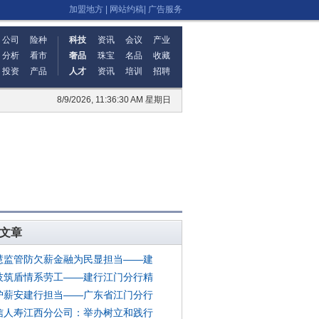
加盟地方
|
网站约稿
|
广告服务
公司
险种
科技
资讯
会议
产业
分析
看市
奢品
珠宝
名品
收藏
投资
产品
人才
资讯
培训
招聘
8/9/2026, 11:36:30 AM 星期日
文章
慧监管防欠薪金融为民显担当——建
技筑盾情系劳工——建行江门分行精
护薪安建行担当——广东省江门分行
信人寿江西分公司：举办树立和践行