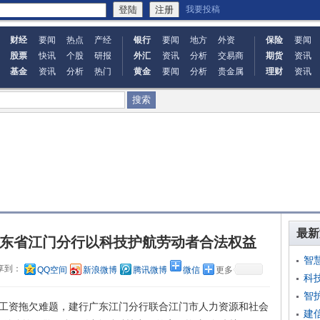
我要投稿
财经
要闻
热点
产经
银行
要闻
地方
外资
保险
要闻
股票
快讯
个股
研报
外汇
资讯
分析
交易商
期货
资讯
基金
资讯
分析
热门
黄金
要闻
分析
贵金属
理财
资讯
最新
东省江门分行以科技护航劳动者合法权益
智
享到：
QQ空间
新浪微博
腾讯微博
微信
更多
科
智
工资拖欠难题，建行广东江门分行联合江门市人力资源和社会
建