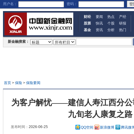
用户名：
密码：
财经
要闻
热点
产经
股票
快讯
个股
研报
基金
资讯
分析
热门
新金融搜索：
首页
>
保险
>
保险要闻
为客户解忧——建信人寿江西分公
九旬老人康复之路
发布时间：
2026-06-25
QQ空间
新浪微博
腾讯微