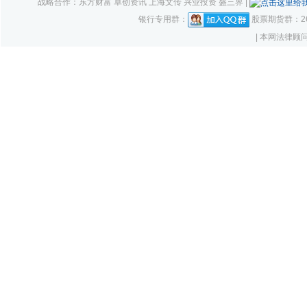
战略合作：东方财富 卓创资讯 上海文传 兴业投资 盛三界 |
银行专用群：
股票期货群：261
| 本网法律