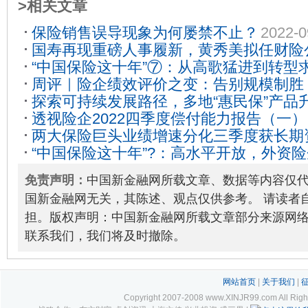
>相关文章
保险销售误导现象为何屡禁不止？
2022-0
国寿再现重磅人事履新，黄秀美拟任财险
“中国保险这十年”⑦：从高歌猛进到转型
01
周评｜险企绩效评价之变：告别规模制胜
行时！
2022-08-08
探索可持续发展路径，多地“惠民保”产品
透视险企2022四季度偿付能力报告（一）
24
两大保险巨头业绩增速分化三季度获长期
能力下滑 24家因公司治理等五类风险不
“中国保险这十年”?：高水平开放，外资
28
2022-09-15
免责声明：
中国新金融网所载文章、数据等内容仅
国新金融网无关，其陈述、观点仅供参考。 请读者
担。版权声明：中国新金融网所载文章部分来源网
联系我们，我们将及时撤除。
网站首页
|
关于我们
|
Copyright 2007-2008 www.XINJR99.com