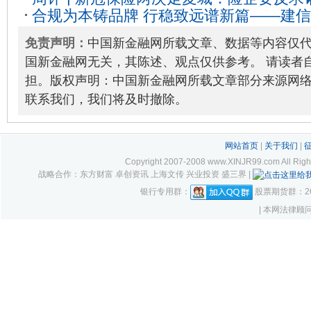
内：目前投资性价比高
2023-02-11
合规为本铸品牌 行稳致远谱新篇——建
苛责
2022-12-19
规管理实践
2025-12-02
免责声明：
中国新金融网所载文章、数据等内容仅
国新金融网无关，其陈述、观点仅供参考。 请读者
担。版权声明：中国新金融网所载文章部分来源网
联系我们，我们将及时撤除。
网站首页
|
关于我们
|
Copyright 2007-2008 www.XINJR99.com
战略合作：东方财富 卓创资讯 上海文传 兴业投资 盛三界 |
银行专用群：
股票期货群：261
| 本网法律