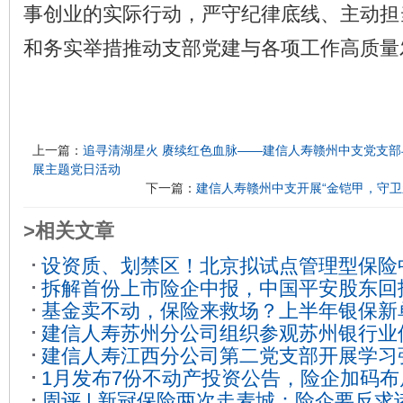
事创业的实际行动，严守纪律底线、主动担
和务实举措推动支部党建与各项工作高质量
上一篇：
追寻清湖星火 赓续红色血脉——建信人寿赣州中支党支
展主题党日活动
下一篇：
建信人寿赣州中支开展“金铠甲，守卫
>相关文章
设资质、划禁区！北京拟试点管理型保险
拆解首份上市险企中报，中国平安股东回
望阳光化？
2022-08-09
基金卖不动，保险来救场？上半年银保新
何在？
2022-08-25
建信人寿苏州分公司组织参观苏州银行业
险企开启双向奔赴模式
2022-08-30
建信人寿江西分公司第二党支部开展学习
地
2023-09-13
1月发布7份不动产投资公告，险企加码
日活动
2023-10-31
周评 | 新冠保险两次走麦城：险企要反