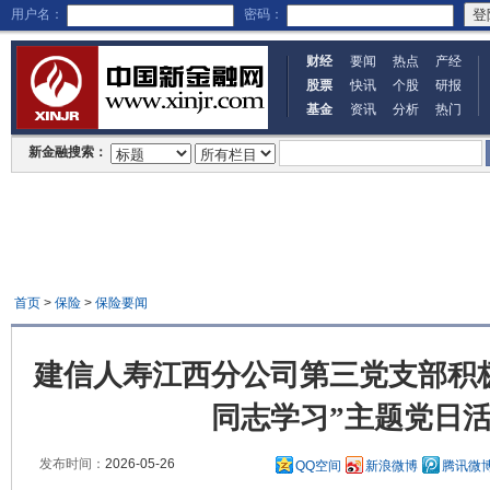
用户名：
密码：
财经
要闻
热点
产经
股票
快讯
个股
研报
基金
资讯
分析
热门
新金融搜索：
首页
>
保险
>
保险要闻
建信人寿江西分公司第三党支部积
同志学习”主题党日
发布时间：
2026-05-26
QQ空间
新浪微博
腾讯微