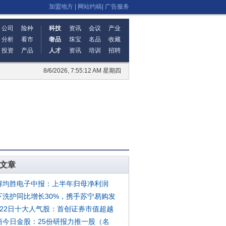
加盟地方
|
网站约稿
|
广告服务
公司
险种
科技
资讯
会议
产业
分析
看市
奢品
珠宝
名品
收藏
投资
产品
人才
资讯
培训
招聘
8/6/2026, 7:55:12 AM 星期四
文章
解均胜电子中报：上半年归母净利润
下洗护同比增长30%，携手苏宁易购发
月22日十大人气股：首创证券市值超越
商今日金股：25份研报力推一股（名