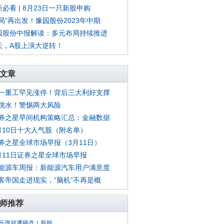
必看 | 8月23日一只新股申购
破局”再出发！豫园股份2023年中期
园股份中报解读：多元布局持续推进
天，A股上演大逆转！
文章
一重工罕见涨停！背后三大利好支撑
跳水！警惕两大风险
券之星早间机构策略汇总：金融数据
月10日十大人气股（附名单）
券之星全球市场早报（3月11日）
月11日证券之星全球市场早报
能源车周报：新能源汽车用户满意度
客帝国走进现实，“脑机”不再是概
师推荐