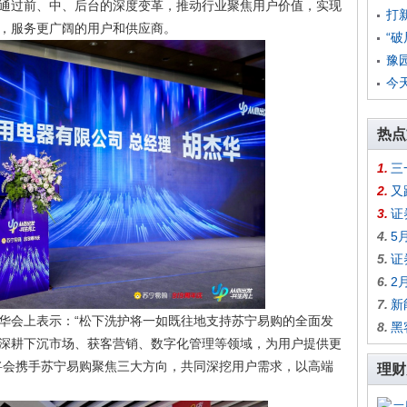
通过前、中、后台的深度变革，推动行业聚焦用户价值，实现
打新
，服务更广阔的用户和供应商。
“
豫
今
热点
1.
三
2.
又
3.
证
4.
5
5.
证
6.
2
7.
新
华会上表示：“松下洗护将一如既往地支持苏宁易购的全面发
8.
黑
深耕下沉市场、获客营销、数字化管理等领域，为用户提供更
将会携手苏宁易购聚焦三大方向，共同深挖用户需求，以高端
理财