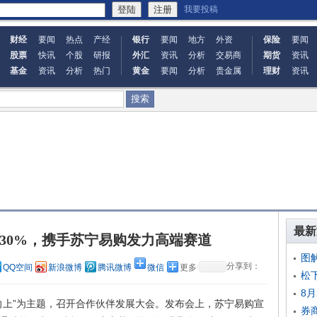
我要投稿
财经
要闻
热点
产经
银行
要闻
地方
外资
保险
要闻
股票
快讯
个股
研报
外汇
资讯
分析
交易商
期货
资讯
基金
资讯
分析
热门
黄金
要闻
分析
贵金属
理财
资讯
最新
30%，携手苏宁易购发力高端赛道
图
分享到：
QQ空间
新浪微博
腾讯微博
微信
更多
松
8
生向上”为主题，召开合作伙伴发展大会。发布会上，苏宁易购宣
券