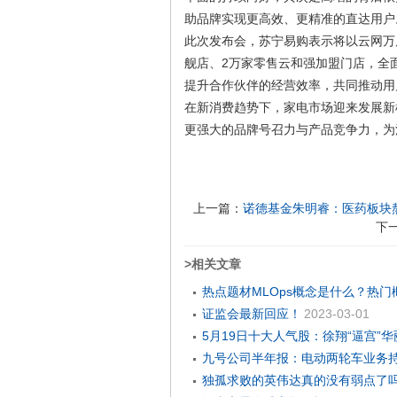
助品牌实现更高效、更精准的直达用户
此次发布会，苏宁易购表示将以云网万
舰店、2万家零售云和强加盟门店，全
提升合作伙伴的经营效率，共同推动用
在新消费趋势下，家电市场迎来发展新
更强大的品牌号召力与产品竞争力，为
上一篇：
诺德基金朱明睿：医药板块
下
>相关文章
热点题材MLOps概念是什么？热
证监会最新回应！
2023-03-01
5月19日十大人气股：徐翔“逼宫”
九号公司半年报：电动两轮车业务持续
08-25
独孤求败的英伟达真的没有弱点了