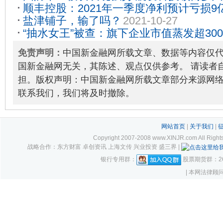
顺丰控股：2021年一季度净利预计亏损9亿
03
盐津铺子，输了吗？
2021-10-27
04-09
“抽水女王”被查：旗下企业市值蒸发超300
2022-01-28
免责声明：
中国新金融网所载文章、数据等内容仅
国新金融网无关，其陈述、观点仅供参考。 请读者
担。版权声明：中国新金融网所载文章部分来源网
联系我们，我们将及时撤除。
网站首页
|
关于我们
|
Copyright 2007-2008 www.XINJR.com 
战略合作：东方财富 卓创资讯 上海文传 兴业投资 盛三界 |
银行专用群：
股票期货群：261
| 本网法律