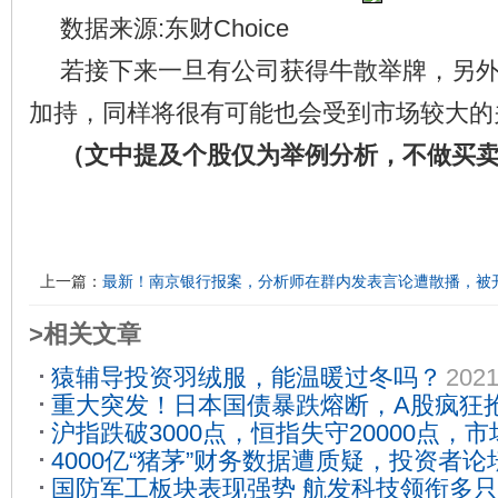
数据来源:东财Choice
若接下来一旦有公司获得牛散举牌，另
加持，同样将很有可能也会受到市场较大的
（文中提及个股仅为举例分析，不做买
上一篇：
最新！南京银行报案，分析师在群内发表言论遭散播，被
>相关文章
猿辅导投资羽绒服，能温暖过冬吗？
2021
重大突发！日本国债暴跌熔断，A股疯狂
沪指跌破3000点，恒指失守20000点，
什么？外资横扫133亿，中国资产能否持
4000亿“猪茅”财务数据遭质疑，投资者
丨火线解读
2022-04-27
国防军工板块表现强势 航发科技领衔多
牧原股份发声……
2021-03-15