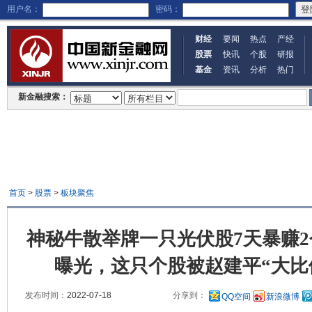
用户名：
密码：
财经
要闻
热点
产经
股票
快讯
个股
研报
基金
资讯
分析
热门
新金融搜索：
首页
>
股票
>
板块聚焦
神秘牛散举牌一只光伏股7天暴赚
曝光，这只个股被赵建平“大比
发布时间：
2022-07-18
分享到：
QQ空间
新浪微博