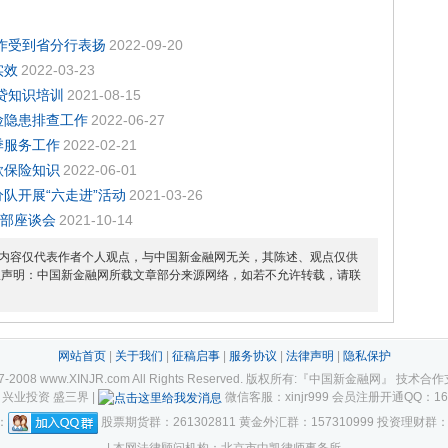
工作受到省分行表扬
2022-09-20
实效
2022-03-23
贷知识培训
2021-08-15
险隐患排查工作
2022-06-27
季服务工作
2022-02-21
款保险知识
2022-06-01
队开展“六走进”活动
2021-03-26
干部座谈会
2021-10-14
内容仅代表作者个人观点，与中国新金融网无关，其陈述、观点仅供
权声明：中国新金融网所载文章部分来源网络，如若不允许转载，请联
网站首页
|
关于我们
|
征稿启事
|
服务协议
|
法律声明
|
隐私保护
2007-2008 www.XINJR.com All Rights Reserved. 版权所有:『中国新金融网』 
兴业投资 盛三界 |
微信客服：xinjr999 会员注册开通QQ：1658896
：
股票期货群：261302811 黄金外汇群：157310999 投资理财群：1
| 本网法律顾问机构：北京市中凯律师事务所