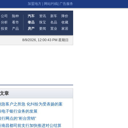
加盟地方
|
网站约稿
|
广告服务
公司
险种
汽车
资讯
新车
降价
分析
看市
奢品
珠宝
名品
收藏
投资
产品
房产
要闻
置业
家居
8/9/2026, 12:00:43 PM 星期日
文章
则急客户之所急 化纠纷为受表扬的案
谈电子银行业务的发展
银行网点的“柜台营销”
行南昌都司前支行加快推进对公结算