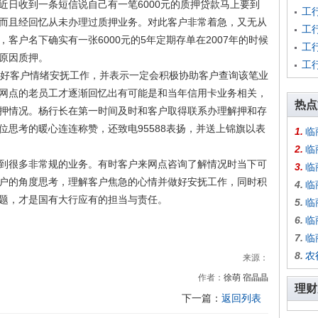
近日收到一条短信说自己有一笔6000元的质押贷款马上要到
工
而且经回忆从未办理过质押业务。对此客户非常着急，又无从
工
客户名下确实有一张6000元的5年定期存单在2007年的时候
工
原因质押。
工
好客户情绪安抚工作，并表示一定会积极协助客户查询该笔业
网点的老员工才逐渐回忆出有可能是和当年信用卡业务相关，
热点
押情况。杨行长在第一时间及时和客户取得联系办理解押和存
位思考的暖心连连称赞，还致电95588表扬，并送上锦旗以表
1.
临
2.
临
很多非常规的业务。有时客户来网点咨询了解情况时当下可
3.
临
户的角度思考，理解客户焦急的心情并做好安抚工作，同时积
4.
临
问题，才是国有大行应有的担当与责任。
5.
临
6.
临
7.
临
8.
农
来源：
作者：
徐萌 宿晶晶
理财
下一篇：
返回列表