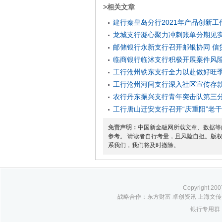
>相关文章
建行秦皇岛分行2021年产品创新
龙城支行凝心聚力冲刺账单分期见
邮储银行永新支行召开邮银协同 信
临商银行临沭支行积极开展案件风
工行沧州铁东支行全力以赴做好旺
工行沧州河间支行深入社区宣传存
农行丹东振兴支行青年突击队第三分
工行唐山迁安支行召开“庆重阳”老
免责声明：
中国新金融网所载文章、数据等
参考。 请读者自行考量，且风险自担。版
系我们，我们将及时撤除。
Copyright 
战略合作：东方财富 卓创资讯 上海文传 
银行专用群