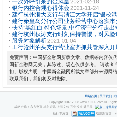
一次外呼引来的金凤凰
2021-02-18
银行内控合规心得体会
2021-11-24
建行杭州浙大支行与浙江大学开启“银校港
建行秦皇岛分行公司业务经营中心落实市
15
扶持“黑红白”特色场景,中行济宁分行走
神
2022-09-25
建行杭州秋涛支行时刻保持警惕，对风险说
2021-11-09
服务对象解析
2021-01-04
03
工行沧州泊头支行营业室齐抓共管深入开
2021-11-29
免责声明：
中国新金融网所载文章、数据等内容仅
国新金融网无关，其陈述、观点仅供参考。 请读者
担。版权声明：中国新金融网所载文章部分来源网
联系我们，我们将及时撤除。
网站首页
|
关于我们
|
Copyright 2007-2008 www.XINJR.com 
战略合作：东方财富 卓创资讯 上海文传 兴业投资 盛三界 |
银行专用群：
股票期货群：261