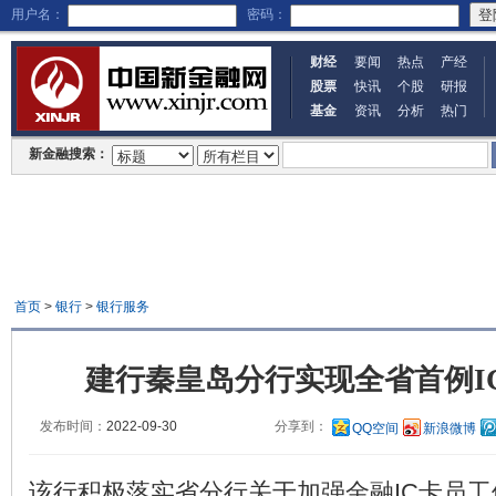
用户名：
密码：
财经
要闻
热点
产经
股票
快讯
个股
研报
基金
资讯
分析
热门
新金融搜索：
首页
>
银行
>
银行服务
建行秦皇岛分行实现全省首例I
发布时间：
2022-09-30
分享到：
QQ空间
新浪微博
该行积极落实省分行关于加强金融IC卡员工