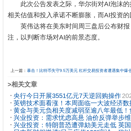
此次公告发表之际，华尔街对AI泡沫的
相关估值和投入承诺不断膨胀，而AI投资
英伟达将在美东时间周三盘后公布财报
注，以判断市场对AI的前景态度。
上一篇：
暴击！比特币失守9.5万美元 杠杆交易投资者遭遇集中爆
>相关文章
央行今日开展3551亿元7天逆回购操作
20
英镑技术面看涨！本周面临一大波经济数
黄金与美元负相关度减弱至逾八年最低！
破1.3120
2020-02-17
兴业投资：需求忧虑高悬 油价反弹举步
日增 黄金长期多头趋势未改
2020-02-17
兴业投资：特朗普恐遭弹劾美元走低 英