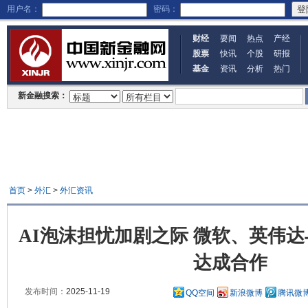
用户名：
密码：
财经
要闻
热点
产经
股票
快讯
个股
研报
基金
资讯
分析
热门
新金融搜索：
首页
>
外汇
>
外汇资讯
AI泡沫担忧加剧之际 微软、英伟达与A
达成合作
发布时间：
2025-11-19
QQ空间
新浪微博
腾讯微