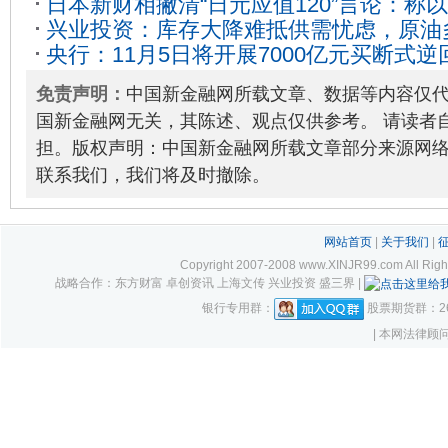
日本新财相撇清“日元应值120”言论：称
强
2019-09-25
兴业投资：库存大降难抵供需忧虑，原油
2025-10-31
央行：11月5日将开展7000亿元买断式
11
05
免责声明：
中国新金融网所载文章、数据等内容仅
国新金融网无关，其陈述、观点仅供参考。 请读者
担。版权声明：中国新金融网所载文章部分来源网
联系我们，我们将及时撤除。
网站首页
|
关于我们
|
Copyright 2007-2008 www.XINJR99.com
战略合作：东方财富 卓创资讯 上海文传 兴业投资 盛三界 |
银行专用群：
股票期货群：261
| 本网法律